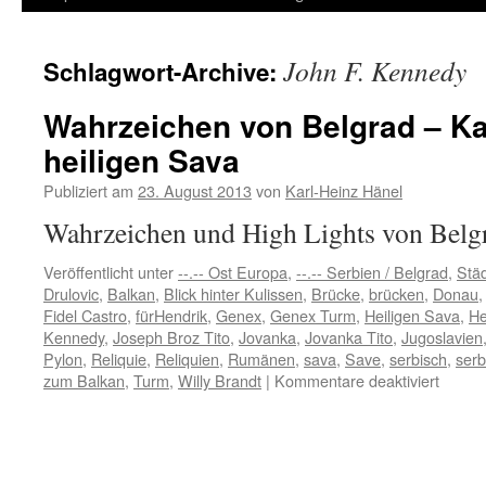
Inhalt
John F. Kennedy
Schlagwort-Archive:
springen
Wahrzeichen von Belgrad – Ka
heiligen Sava
Publiziert am
23. August 2013
von
Karl-Heinz Hänel
Wahrzeichen und High Lights von Be
Veröffentlicht unter
--.-- Ost Europa
,
--.-- Serbien / Belgrad
,
Städ
Drulovic
,
Balkan
,
Blick hinter Kulissen
,
Brücke
,
brücken
,
Donau
Fidel Castro
,
fürHendrik
,
Genex
,
Genex Turm
,
Heiligen Sava
,
He
Kennedy
,
Joseph Broz Tito
,
Jovanka
,
Jovanka Tito
,
Jugoslavien
Pylon
,
Reliquie
,
Reliquien
,
Rumänen
,
sava
,
Save
,
serbisch
,
serb
für
zum Balkan
,
Turm
,
Willy Brandt
|
Kommentare deaktiviert
Wahrz
von
Belgra
–