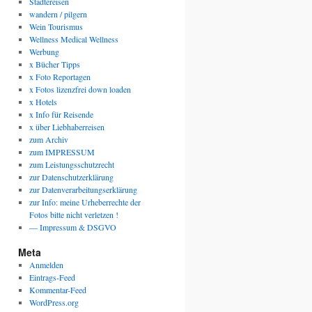
Städtereisen
wandern / pilgern
Wein Tourismus
Wellness Medical Wellness
Werbung
x Bücher Tipps
x Foto Reportagen
x Fotos lizenzfrei down loaden
x Hotels
x Info für Reisende
x über Liebhaberreisen
zum Archiv
zum IMPRESSUM
zum Leistungsschutzrecht
zur Datenschutzerklärung
zur Datenverarbeitungserklärung
zur Info: meine Urheberrechte der
Fotos bitte nicht verletzen !
— Impressum & DSGVO
Meta
Anmelden
Eintrags-Feed
Kommentar-Feed
WordPress.org