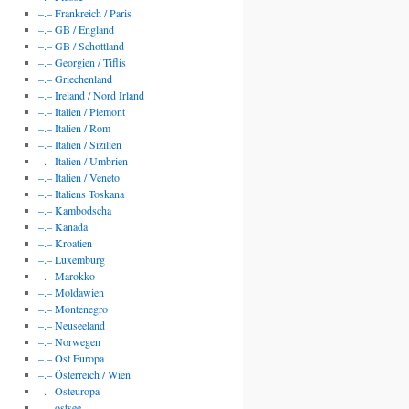
–.– Frankreich / Paris
–.– GB / England
–.– GB / Schottland
–.– Georgien / Tiflis
–.– Griechenland
–.– Ireland / Nord Irland
–.– Italien / Piemont
–.– Italien / Rom
–.– Italien / Sizilien
–.– Italien / Umbrien
–.– Italien / Veneto
–.– Italiens Toskana
–.– Kambodscha
–.– Kanada
–.– Kroatien
–.– Luxemburg
–.– Marokko
–.– Moldawien
–.– Montenegro
–.– Neuseeland
–.– Norwegen
–.– Ost Europa
–.– Österreich / Wien
–.– Osteuropa
–.– ostsee