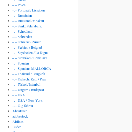
–.– Polen
–.– Portugal / Lissabon
–.– Rumänien
–.– Russland /Moskau
–.– Sankt Petersburg
–.– Schottland
–.– Schweden
–.– Schweiz / Zürich
–.– Serbien / Belgrad
–.– Seychellen / La Digue
–.– Slowakei / Bratislava
–.– Spanien
–.– Spaniens MALLORCA
–.– Thailand / Bangkok
–.– Tschech. Rep. / Prag
–.– Türkei / Istanbul
–.– Ungarn / Budapest
–.– USA
–.– USA / New York
–.– Zug fahren
Abenteuer
adobestock
Airlines
Bilder