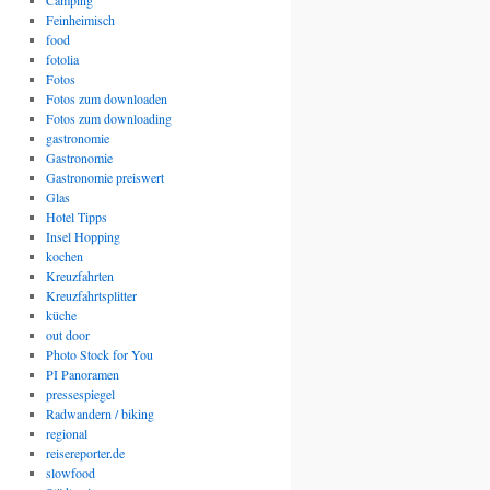
Camping
Feinheimisch
food
fotolia
Fotos
Fotos zum downloaden
Fotos zum downloading
gastronomie
Gastronomie
Gastronomie preiswert
Glas
Hotel Tipps
Insel Hopping
kochen
Kreuzfahrten
Kreuzfahrtsplitter
küche
out door
Photo Stock for You
PI Panoramen
pressespiegel
Radwandern / biking
regional
reisereporter.de
slowfood