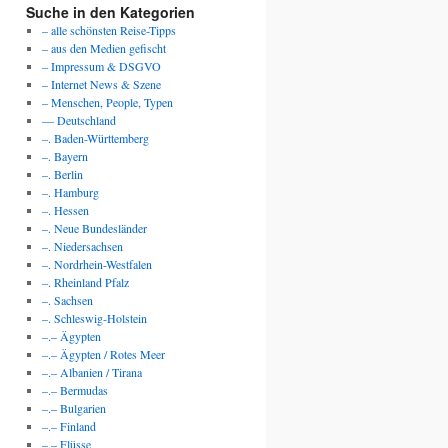
Suche in den Kategorien
– alle schönsten Reise-Tipps
– aus den Medien gefischt
– Impressum & DSGVO
– Internet News & Szene
– Menschen, People, Typen
— Deutschland
–. Baden-Württemberg
–. Bayern
–. Berlin
–. Hamburg
–. Hessen
–. Neue Bundesländer
–. Niedersachsen
–. Nordrhein-Westfalen
–. Rheinland Pfalz
–. Sachsen
–. Schleswig-Holstein
–.– Ägypten
–.– Ägypten / Rotes Meer
–.– Albanien / Tirana
–.– Bermudas
–.– Bulgarien
–.– Finland
–.– Flüsse