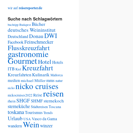
wir auf
reisereporter.de
Suche nach Schlagwörtern
Bücher
buchtipp
Budapest
deutsches Weininstitut
DWI
Donau
Deutschland
Feinschmecker
Facebook
Flusskreuzfahrt
gastronomie
Gourmet
Hotel
Hotels
Kreuzfahrt
ITB
Kiel
Kreuzfahrten
Kulinarik
Mallorca
medien
mms
michael Müller
natur
nicko cruises
nicko
reisen
Reise
nickocruises2022
SHGF
SHMF
sternekoch
rhein
sterneküche
Städtereisen
Toscana
toskana
Tourismus
Trends
Urlaub
Vasco da Gama
USA
Wein
winzer
wandern