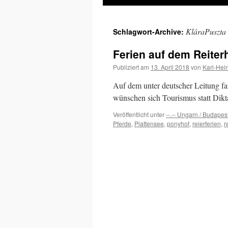
Inhalt
KláraPuszta
Schlagwort-Archive:
springen
Ferien auf dem Reiter
Publiziert am
13. April 2018
von
Karl-Hei
Auf dem unter deutscher Leitung fa
wünschen sich Tourismus statt Dik
Veröffentlicht unter
--.-- Ungarn / Budapes
Pferde
,
Plattensee
,
ponyhof
,
reierferien
,
r