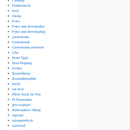
Camping
Feinheimisch
food
fotolia
Fotos
Fotos zum downloaden
Fotos zum downloading
gastronomie
Gastronomie
Gastronomie preiswert
Glas
Hotel Tipps
Insel Hopping
kochen
Kreuzfahrten
Kreuzfahrtsplitter
küche
out door
Photo Stock for You
PI Panoramen
pressespiegel
Radwandern / biking
regional
reisereporter.de
slowfood