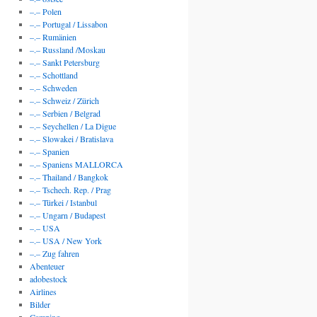
–.– Polen
–.– Portugal / Lissabon
–.– Rumänien
–.– Russland /Moskau
–.– Sankt Petersburg
–.– Schottland
–.– Schweden
–.– Schweiz / Zürich
–.– Serbien / Belgrad
–.– Seychellen / La Digue
–.– Slowakei / Bratislava
–.– Spanien
–.– Spaniens MALLORCA
–.– Thailand / Bangkok
–.– Tschech. Rep. / Prag
–.– Türkei / Istanbul
–.– Ungarn / Budapest
–.– USA
–.– USA / New York
–.– Zug fahren
Abenteuer
adobestock
Airlines
Bilder