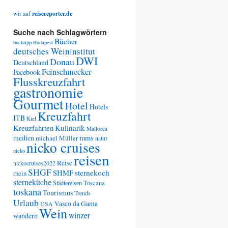
wir auf
reisereporter.de
Suche nach Schlagwörtern
Bücher
buchtipp
Budapest
deutsches Weininstitut
DWI
Donau
Deutschland
Feinschmecker
Facebook
Flusskreuzfahrt
gastronomie
Gourmet
Hotel
Hotels
Kreuzfahrt
ITB
Kiel
Kreuzfahrten
Kulinarik
Mallorca
medien
mms
michael Müller
natur
nicko cruises
nicko
reisen
Reise
nickocruises2022
SHGF
SHMF
sternekoch
rhein
sterneküche
Städtereisen
Toscana
toskana
Tourismus
Trends
Urlaub
Vasco da Gama
USA
Wein
winzer
wandern