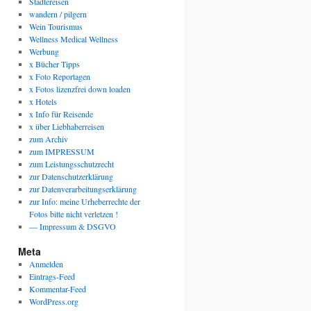
Städtereisen
wandern / pilgern
Wein Tourismus
Wellness Medical Wellness
Werbung
x Bücher Tipps
x Foto Reportagen
x Fotos lizenzfrei down loaden
x Hotels
x Info für Reisende
x über Liebhaberreisen
zum Archiv
zum IMPRESSUM
zum Leistungsschutzrecht
zur Datenschutzerklärung
zur Datenverarbeitungserklärung
zur Info: meine Urheberrechte der
Fotos bitte nicht verletzen !
— Impressum & DSGVO
Meta
Anmelden
Eintrags-Feed
Kommentar-Feed
WordPress.org