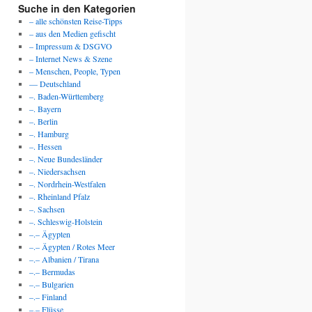
Suche in den Kategorien
– alle schönsten Reise-Tipps
– aus den Medien gefischt
– Impressum & DSGVO
– Internet News & Szene
– Menschen, People, Typen
— Deutschland
–. Baden-Württemberg
–. Bayern
–. Berlin
–. Hamburg
–. Hessen
–. Neue Bundesländer
–. Niedersachsen
–. Nordrhein-Westfalen
–. Rheinland Pfalz
–. Sachsen
–. Schleswig-Holstein
–.– Ägypten
–.– Ägypten / Rotes Meer
–.– Albanien / Tirana
–.– Bermudas
–.– Bulgarien
–.– Finland
–.– Flüsse