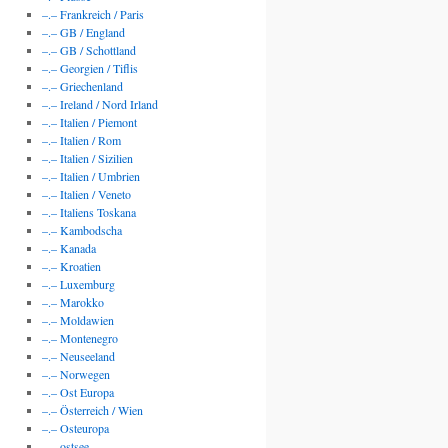
–.– Frankreich / Paris
–.– GB / England
–.– GB / Schottland
–.– Georgien / Tiflis
–.– Griechenland
–.– Ireland / Nord Irland
–.– Italien / Piemont
–.– Italien / Rom
–.– Italien / Sizilien
–.– Italien / Umbrien
–.– Italien / Veneto
–.– Italiens Toskana
–.– Kambodscha
–.– Kanada
–.– Kroatien
–.– Luxemburg
–.– Marokko
–.– Moldawien
–.– Montenegro
–.– Neuseeland
–.– Norwegen
–.– Ost Europa
–.– Österreich / Wien
–.– Osteuropa
–.– ostsee