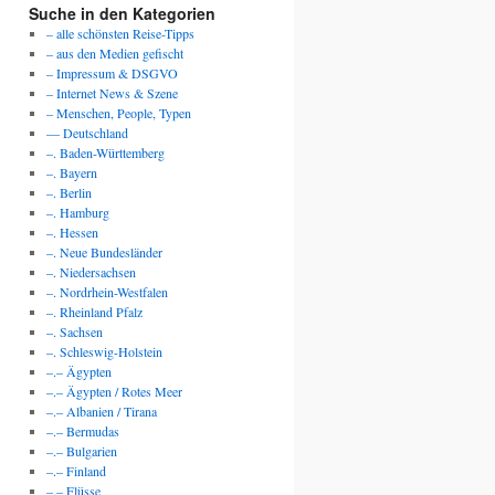
Suche in den Kategorien
– alle schönsten Reise-Tipps
– aus den Medien gefischt
– Impressum & DSGVO
– Internet News & Szene
– Menschen, People, Typen
— Deutschland
–. Baden-Württemberg
–. Bayern
–. Berlin
–. Hamburg
–. Hessen
–. Neue Bundesländer
–. Niedersachsen
–. Nordrhein-Westfalen
–. Rheinland Pfalz
–. Sachsen
–. Schleswig-Holstein
–.– Ägypten
–.– Ägypten / Rotes Meer
–.– Albanien / Tirana
–.– Bermudas
–.– Bulgarien
–.– Finland
–.– Flüsse