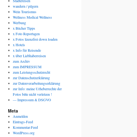
Städtereisen
wandern / pilgern
Wein Tourismus
Wellness Medical Wellness
Werbung
x Bücher Tipps
x Foto Reportagen
x Fotos lizenzfrei down loaden
x Hotels
x Info für Reisende
x über Liebhaberreisen
zum Archiv
zum IMPRESSUM
zum Leistungsschutzrecht
zur Datenschutzerklärung
zur Datenverarbeitungserklärung
zur Info: meine Urheberrechte der
Fotos bitte nicht verletzen !
— Impressum & DSGVO
Meta
Anmelden
Eintrags-Feed
Kommentar-Feed
WordPress.org