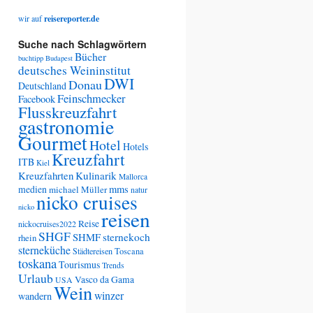
wir auf
reisereporter.de
Suche nach Schlagwörtern
Bücher
buchtipp
Budapest
deutsches Weininstitut
DWI
Donau
Deutschland
Feinschmecker
Facebook
Flusskreuzfahrt
gastronomie
Gourmet
Hotel
Hotels
Kreuzfahrt
ITB
Kiel
Kreuzfahrten
Kulinarik
Mallorca
medien
mms
michael Müller
natur
nicko cruises
nicko
reisen
Reise
nickocruises2022
SHGF
SHMF
sternekoch
rhein
sterneküche
Städtereisen
Toscana
toskana
Tourismus
Trends
Urlaub
Vasco da Gama
USA
Wein
winzer
wandern