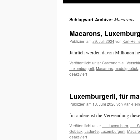
Inhalt
Macarons
Schlagwort-Archive:
springen
Macarons, Luxemburge
Publiziert am
29. Juli 2024
von
Karl-Hein
Jährlich werden davon Millionen he
Veröffentlicht unter
Gastronomie
|
Verschl
Luxemburgerli
,
Macarons
,
madelgebäck
,
für
deaktiviert
Macarons,
Luxemburgerli,
Makronen,
Luxemburgerli, für ma
Médaillons
Publiziert am
13. Juni 2020
von
Karl-Hei
für andere ist die Verwendung dies
Veröffentlicht unter
--.-- Luxemburg
,
--.-- 
Gebäck
,
Ladurée
,
Luxemburgerli
,
Macaro
für
deaktiviert