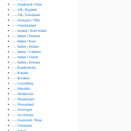
–.– Frankreich / Paris
–.– GB / England
–.– GB / Schottland
–.– Georgien / Tiflis
–.– Griechenland
–.– Ireland / Nord Irland
–.– Italien / Piemont
–.– Italien / Rom
–.– Italien / Sizilien
–.– Italien / Umbrien
–.– Italien / Veneto
–.– Italiens Toskana
–.– Kambodscha
–.– Kanada
–.– Kroatien
–.– Luxemburg
–.– Marokko
–.– Moldawien
–.– Montenegro
–.– Neuseeland
–.– Norwegen
–.– Ost Europa
–.– Österreich / Wien
–.– Osteuropa
–.– ostsee