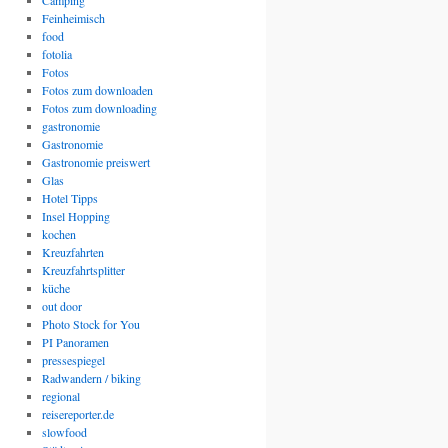
Camping
Feinheimisch
food
fotolia
Fotos
Fotos zum downloaden
Fotos zum downloading
gastronomie
Gastronomie
Gastronomie preiswert
Glas
Hotel Tipps
Insel Hopping
kochen
Kreuzfahrten
Kreuzfahrtsplitter
küche
out door
Photo Stock for You
PI Panoramen
pressespiegel
Radwandern / biking
regional
reisereporter.de
slowfood