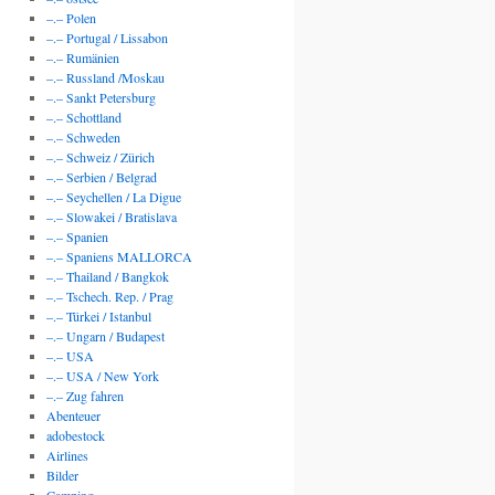
–.– Polen
–.– Portugal / Lissabon
–.– Rumänien
–.– Russland /Moskau
–.– Sankt Petersburg
–.– Schottland
–.– Schweden
–.– Schweiz / Zürich
–.– Serbien / Belgrad
–.– Seychellen / La Digue
–.– Slowakei / Bratislava
–.– Spanien
–.– Spaniens MALLORCA
–.– Thailand / Bangkok
–.– Tschech. Rep. / Prag
–.– Türkei / Istanbul
–.– Ungarn / Budapest
–.– USA
–.– USA / New York
–.– Zug fahren
Abenteuer
adobestock
Airlines
Bilder