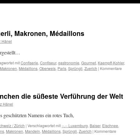
rli, Makronen, Médaillons
z Hänel
rgestellt…
agwortet mit
Confiserie
,
Confiseur
,
gastronomie
,
Gourmet
,
Kaempff-Kohler
,
Makronen
,
Médaillons
,
Oberweis
,
Paris
,
Sprüngli
,
Zuerich
|
Kommentare
nchen die süßeste Verführung der Welt
nz Hänel
es geschützten Namens ein rotes Tuch,
Schweiz / Zürich
|
Verschlagwortet mit
--.-- Luxemburg
,
Baiser
,
Eischnee
,
ns
,
Makronen
,
Mandeln
,
Médaillons
,
Sprüngli
,
Zuerich
|
Kommentare