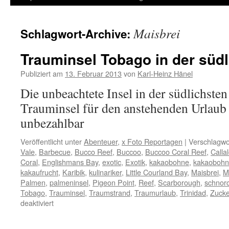
Inhalt
Maisbrei
Schlagwort-Archive:
springen
Trauminsel Tobago in der südl
Publiziert am
13. Februar 2013
von
Karl-Heinz Hänel
Die unbeachtete Insel in der südlichste
Trauminsel für den anstehenden Urlaub 
unbezahlbar
Veröffentlicht unter
Abenteuer
,
x Foto Reportagen
|
Verschlagwor
Vale
,
Barbecue
,
Bucco Reef
,
Buccoo
,
Buccoo Coral Reef
,
Calla
Coral
,
Englishmans Bay
,
exotic
,
Exotik
,
kakaobohne
,
kakaoboh
kakaufrucht
,
Karibik
,
kulinariker
,
Little Courland Bay
,
Maisbrei
,
M
Palmen
,
palmeninsel
,
Pigeon Point
,
Reef
,
Scarborough
,
schnor
Tobago
,
Trauminsel
,
Traumstrand
,
Traumurlaub
,
Trinidad
,
Zucke
für
deaktiviert
Trauminsel
Tobago