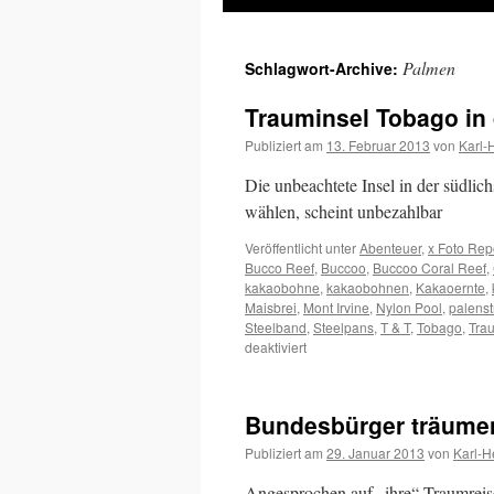
Inhalt
Palmen
Schlagwort-Archive:
springen
Trauminsel Tobago in 
Publiziert am
13. Februar 2013
von
Karl-
Die unbeachtete Insel in der südli
wählen, scheint unbezahlbar
Veröffentlicht unter
Abenteuer
,
x Foto Rep
Bucco Reef
,
Buccoo
,
Buccoo Coral Reef
,
kakaobohne
,
kakaobohnen
,
Kakaoernte
,
Maisbrei
,
Mont Irvine
,
Nylon Pool
,
palens
Steelband
,
Steelpans
,
T & T
,
Tobago
,
Tra
für
deaktiviert
Trauminsel
Tobago
in
Bundesbürger träumen
der
südlichen
Publiziert am
29. Januar 2013
von
Karl-H
Karibik
Angesprochen auf „ihre“ Traumreise