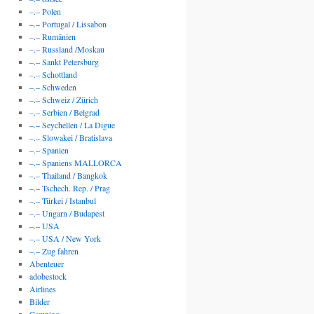
–.– Polen
–.– Portugal / Lissabon
–.– Rumänien
–.– Russland /Moskau
–.– Sankt Petersburg
–.– Schottland
–.– Schweden
–.– Schweiz / Zürich
–.– Serbien / Belgrad
–.– Seychellen / La Digue
–.– Slowakei / Bratislava
–.– Spanien
–.– Spaniens MALLORCA
–.– Thailand / Bangkok
–.– Tschech. Rep. / Prag
–.– Türkei / Istanbul
–.– Ungarn / Budapest
–.– USA
–.– USA / New York
–.– Zug fahren
Abenteuer
adobestock
Airlines
Bilder