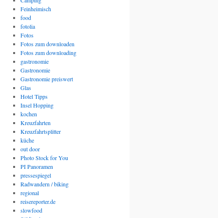
Camping
Feinheimisch
food
fotolia
Fotos
Fotos zum downloaden
Fotos zum downloading
gastronomie
Gastronomie
Gastronomie preiswert
Glas
Hotel Tipps
Insel Hopping
kochen
Kreuzfahrten
Kreuzfahrtsplitter
küche
out door
Photo Stock for You
PI Panoramen
pressespiegel
Radwandern / biking
regional
reisereporter.de
slowfood