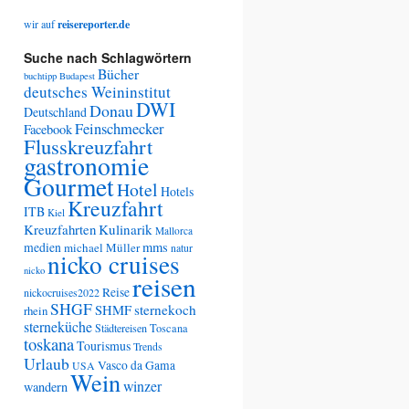
wir auf
reisereporter.de
Suche nach Schlagwörtern
Bücher
buchtipp
Budapest
deutsches Weininstitut
DWI
Donau
Deutschland
Feinschmecker
Facebook
Flusskreuzfahrt
gastronomie
Gourmet
Hotel
Hotels
Kreuzfahrt
ITB
Kiel
Kreuzfahrten
Kulinarik
Mallorca
medien
mms
michael Müller
natur
nicko cruises
nicko
reisen
Reise
nickocruises2022
SHGF
SHMF
sternekoch
rhein
sterneküche
Städtereisen
Toscana
toskana
Tourismus
Trends
Urlaub
Vasco da Gama
USA
Wein
winzer
wandern