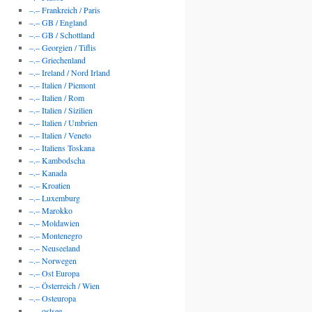
–.– Frankreich / Paris
–.– GB / England
–.– GB / Schottland
–.– Georgien / Tiflis
–.– Griechenland
–.– Ireland / Nord Irland
–.– Italien / Piemont
–.– Italien / Rom
–.– Italien / Sizilien
–.– Italien / Umbrien
–.– Italien / Veneto
–.– Italiens Toskana
–.– Kambodscha
–.– Kanada
–.– Kroatien
–.– Luxemburg
–.– Marokko
–.– Moldawien
–.– Montenegro
–.– Neuseeland
–.– Norwegen
–.– Ost Europa
–.– Österreich / Wien
–.– Osteuropa
–.– ostsee