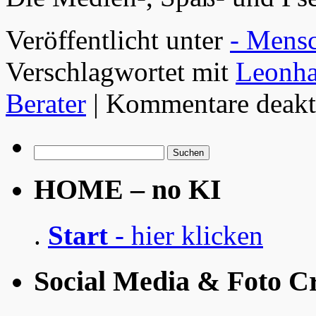
Veröffentlicht unter
- Mensc
Verschlagwortet mit
Leonh
Berater
|
Kommentare deakti
Suchen
nach:
HOME – no KI
.
Start
- hier klicken
Social Media & Foto Cr