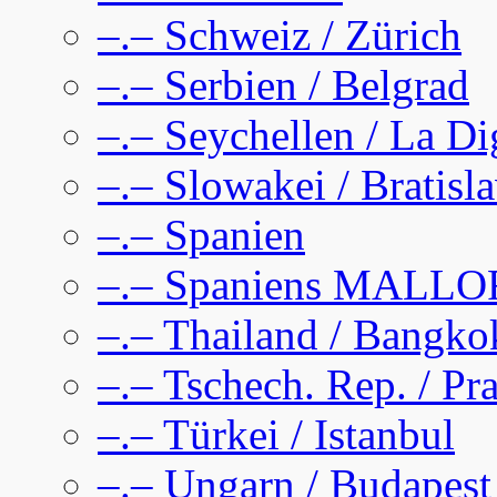
–.– Schweiz / Zürich
–.– Serbien / Belgrad
–.– Seychellen / La D
–.– Slowakei / Bratisl
–.– Spanien
–.– Spaniens MALL
–.– Thailand / Bangko
–.– Tschech. Rep. / Pr
–.– Türkei / Istanbul
–.– Ungarn / Budapest