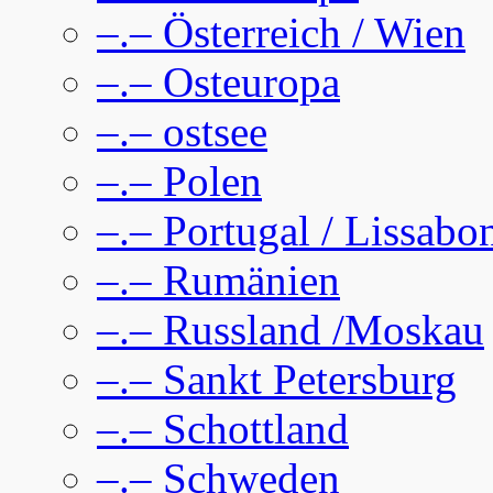
–.– Österreich / Wien
–.– Osteuropa
–.– ostsee
–.– Polen
–.– Portugal / Lissabo
–.– Rumänien
–.– Russland /Moskau
–.– Sankt Petersburg
–.– Schottland
–.– Schweden