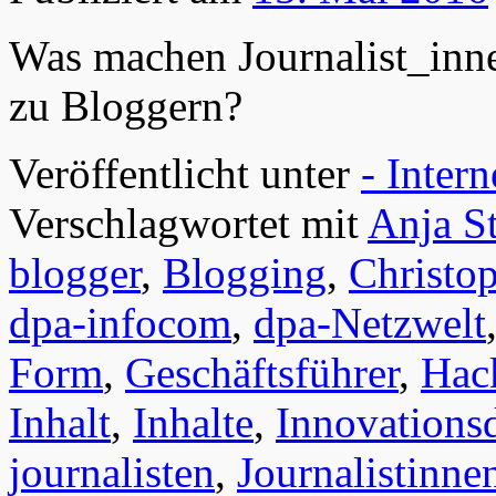
Was machen Journalist_inne
zu Bloggern?
Veröffentlicht unter
- Inter
Verschlagwortet mit
Anja S
blogger
,
Blogging
,
Christo
dpa-infocom
,
dpa-Netzwelt
Form
,
Geschäftsführer
,
Hac
Inhalt
,
Inhalte
,
Innovations
journalisten
,
Journalistinne