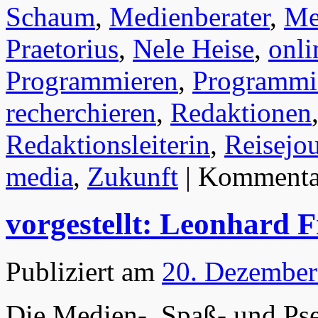
Schaum
,
Medienberater
,
Me
Praetorius
,
Nele Heise
,
onli
Programmieren
,
Programmi
recherchieren
,
Redaktionen
Redaktionsleiterin
,
Reisejou
media
,
Zukunft
|
Kommentar
vorgestellt: Leonhard
Publiziert am
20. Dezember
Die Medien-, Spaß- und Ps