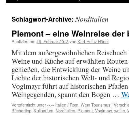
Inhalt
Norditalien
Schlagwort-Archive:
springen
Piemont – eine Weinreise der
Publiziert am
19. Februar 2013
von
Karl-Heinz Hänel
Mit dem außergewöhnlichen Reisebuch 
Weine und Küche auf erwählten Routen
genießen, die Entwicklung der Weine 
Lichte der historischen Welt- und Regio
Voglmayr führt auf historischen Pfade
Weingegenden, spannt den Bogen …
We
Veröffentlicht unter
--.-- Italien / Rom
,
Wein Tourismus
|
Verschla
Büchertipp
,
Kulinarium
,
Norditalien
,
Piemont
,
Voglmayr
,
weine
,