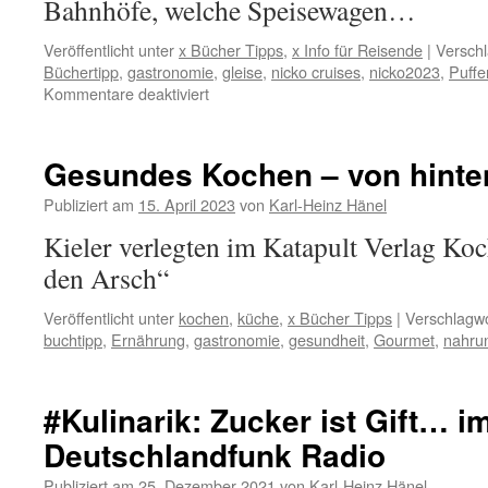
Bahnhöfe, welche Speisewagen…
Veröffentlicht unter
x Bücher Tipps
,
x Info für Reisende
|
Verschl
Büchertipp
,
gastronomie
,
gleise
,
nicko cruises
,
nicko2023
,
Puffe
für
Kommentare deaktiviert
Zug
um
Zug:
Gesundes Kochen – von hinte
neuer
Büchertipp
Publiziert am
15. April 2023
von
Karl-Heinz Hänel
für
Kieler verlegten im Katapult Verlag K
Pufferküsser
den Arsch“
Veröffentlicht unter
kochen
,
küche
,
x Bücher Tipps
|
Verschlagwo
buchtipp
,
Ernährung
,
gastronomie
,
gesundheit
,
Gourmet
,
nahru
#Kulinarik: Zucker ist Gift… i
Deutschlandfunk Radio
Publiziert am
25. Dezember 2021
von
Karl-Heinz Hänel