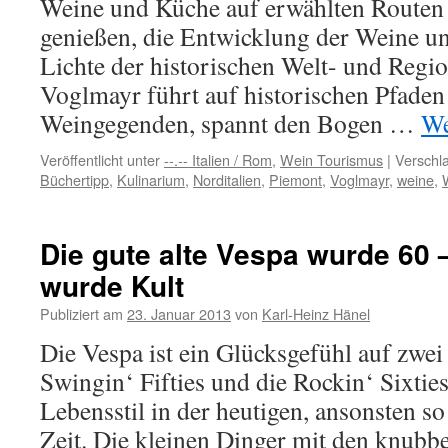
Weine und Küche auf erwählten Routen
genießen, die Entwicklung der Weine 
Lichte der historischen Welt- und Regio
Voglmayr führt auf historischen Pfade
Weingegenden, spannt den Bogen …
We
Veröffentlicht unter
--.-- Italien / Rom
,
Wein Tourismus
|
Verschla
Büchertipp
,
Kulinarium
,
Norditalien
,
Piemont
,
Voglmayr
,
weine
,
Die gute alte Vespa wurde 60 
wurde Kult
Publiziert am
23. Januar 2013
von
Karl-Heinz Hänel
Die Vespa ist ein Glücksgefühl auf zwei
Swingin‘ Fifties und die Rockin‘ Sixti
Lebensstil in der heutigen, ansonsten s
Zeit. Die kleinen Dinger mit den knubbe