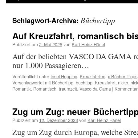
Inhalt
Büchertipp
Schlagwort-Archive:
springen
Auf Kreuzfahrt, romantisch bi
Publiziert am
2. Mai 2025
von
Karl-Heinz Hänel
Auf der beliebten VASCO DA GAMA rei
nur 1.000 Passagieren…
Veröffentlicht unter
Insel Hopping
,
Kreuzfahrten
,
x Bücher Tipps
Verschlagwortet mit
Büchertipp
,
buchtipp
,
Kreuzfahrt
,
nicko
,
nic
Romantik
,
Romantisch
,
traumzeit
,
Vasco da Gama
|
Kommentare 
Zug um Zug: neuer Büchertipp
Publiziert am
12. Dezember 2023
von
Karl-Heinz Hänel
Zug um Zug durch Europa, welche Stre