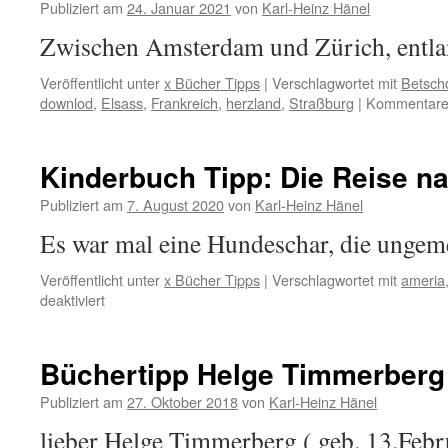
Publiziert am
24. Januar 2021
von
Karl-Heinz Hänel
Zwischen Amsterdam und Zürich, entla
Veröffentlicht unter
x Bücher Tipps
|
Verschlagwortet mit
Betsch
downlod
,
Elsass
,
Frankreich
,
herzland
,
Straßburg
|
Kommentare 
Kinderbuch Tipp: Die Reise n
Publiziert am
7. August 2020
von
Karl-Heinz Hänel
Es war mal eine Hundeschar, die unge
Veröffentlicht unter
x Bücher Tipps
|
Verschlagwortet mit
ameria
für
deaktiviert
Kinderbuch
Tipp:
Die
Büchertipp Helge Timmerberg
Reise
nach
Publiziert am
27. Oktober 2018
von
Karl-Heinz Hänel
Amerika
lieber Helge Timmerberg ( geb. 13.Feb