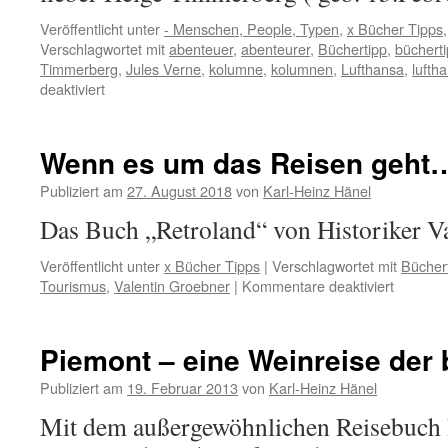
Veröffentlicht unter
- Menschen, People, Typen
,
x Bücher Tipps
Verschlagwortet mit
abenteuer
,
abenteurer
,
Büchertipp
,
bücherti
Timmerberg
,
Jules Verne
,
kolumne
,
kolumnen
,
Lufthansa
,
lufth
für
deaktiviert
Büchertipp
Helge
Timmerberg
Wenn es um das Reisen geht
Publiziert am
27. August 2018
von
Karl-Heinz Hänel
Das Buch „Retroland“ von Historiker V
Veröffentlicht unter
x Bücher Tipps
|
Verschlagwortet mit
Bücher
für
Tourismus
,
Valentin Groebner
|
Kommentare deaktiviert
Wenn
es
um
Piemont – eine Weinreise der
das
Reisen
Publiziert am
19. Februar 2013
von
Karl-Heinz Hänel
geht…
Mit dem außergewöhnlichen Reisebuch 