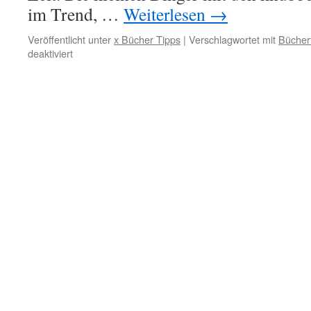
im Trend, …
Weiterlesen
→
Veröffentlicht unter
x Bücher Tipps
|
Verschlagwortet mit
Bücher
für
deaktiviert
Die
gute
alte
Vespa
wurde
60
–
die
Wespe
wurde
Kult