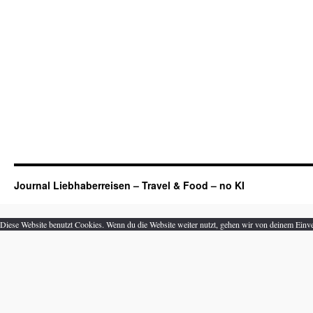
Journal Liebhaberreisen – Travel & Food – no KI
Diese Website benutzt Cookies. Wenn du die Website weiter nutzt, gehen wir von deinem Einve