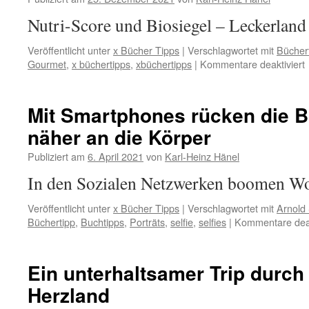
Nutri-Score und Biosiegel – Leckerland
Veröffentlicht unter
x Bücher Tipps
|
Verschlagwortet mit
Bücher
f
Gourmet
,
x büchertipps
,
xbüchertipps
|
Kommentare deaktiviert
#
i
Mit Smartphones rücken die B
näher an die Körper
Publiziert am
6. April 2021
von
Karl-Heinz Hänel
In den Sozialen Netzwerken boomen 
Veröffentlicht unter
x Bücher Tipps
|
Verschlagwortet mit
Arnold
Büchertipp
,
Buchtipps
,
Porträts
,
selfie
,
selfies
|
Kommentare deak
Ein unterhaltsamer Trip durc
Herzland