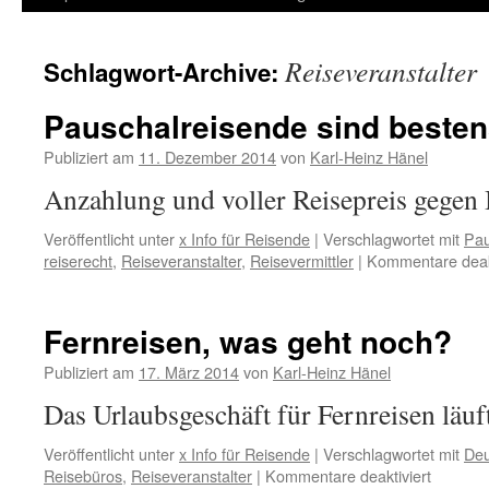
Inhalt
Reiseveranstalter
Schlagwort-Archive:
springen
Pauschalreisende sind besten
Publiziert am
11. Dezember 2014
von
Karl-Heinz Hänel
Anzahlung und voller Reisepreis gegen 
Veröffentlicht unter
x Info für Reisende
|
Verschlagwortet mit
Pau
reiserecht
,
Reiseveranstalter
,
Reisevermittler
|
Kommentare deakt
Fernreisen, was geht noch?
Publiziert am
17. März 2014
von
Karl-Heinz Hänel
Das Urlaubsgeschäft für Fernreisen läu
Veröffentlicht unter
x Info für Reisende
|
Verschlagwortet mit
Deu
für
Reisebüros
,
Reiseveranstalter
|
Kommentare deaktiviert