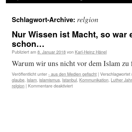
Inhalt
relgion
Schlagwort-Archive:
springen
Nur Wissen ist Macht, so war
schon…
Publiziert am
8. Januar 2018
von
Karl-Heinz Hänel
Warum wir uns nicht vor dem Islam zu
Veröffentlicht unter
- aus den Medien gefischt
|
Verschlagwortet 
glaube
,
Islam
,
islamismus
,
Istanbul
,
Kommunikation
,
Luther Jahr
für
relgion
|
Kommentare deaktiviert
Nur
Wissen
ist
Macht,
so
war
es