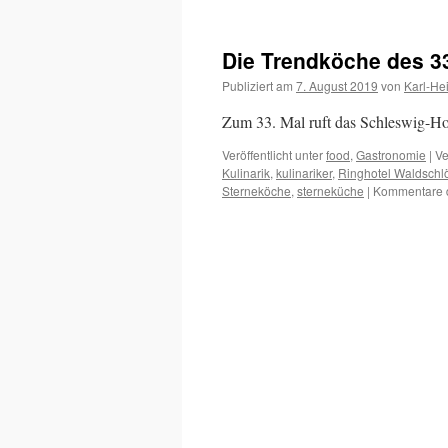
2019
33.SHGF
Gourmet
Die Trendköche des 33
Festival
Waldschlösschen
Publiziert am
7. August 2019
von
Karl-He
Zum 33. Mal ruft das Schleswig-Ho
Veröffentlicht unter
food
,
Gastronomie
|
Ve
Kulinarik
,
kulinariker
,
Ringhotel Waldschl
Sterneköche
,
sterneküche
|
Kommentare d