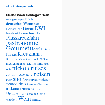
wir auf
reisereporter.de
Suche nach Schlagwörtern
Bücher
buchtipp
Budapest
deutsches Weininstitut
DWI
Donau
Deutschland
Feinschmecker
Facebook
Flusskreuzfahrt
gastronomie
Gourmet
Hotel
Hotels
Kreuzfahrt
ITB
Kiel
Kreuzfahrten
Kulinarik
Mallorca
medien
mms
michael Müller
natur
nicko cruises
nicko
reisen
Reise
nickocruises2022
SHGF
SHMF
sternekoch
rhein
sterneküche
Städtereisen
Toscana
toskana
Tourismus
Trends
Urlaub
Vasco da Gama
USA
Wein
winzer
wandern