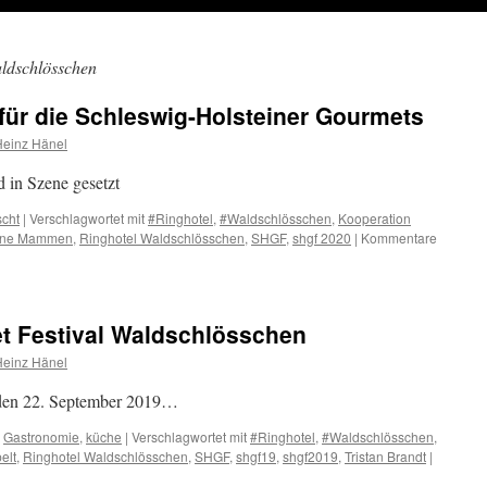
ldschlösschen
für die Schleswig-Holsteiner Gourmets
Heinz Hänel
 in Szene gesetzt
scht
|
Verschlagwortet mit
#Ringhotel
,
#Waldschlösschen
,
Kooperation
ne Mammen
,
Ringhotel Waldschlösschen
,
SHGF
,
shgf 2020
|
Kommentare
 Festival Waldschlösschen
Heinz Hänel
 den 22. September 2019…
,
Gastronomie
,
küche
|
Verschlagwortet mit
#Ringhotel
,
#Waldschlösschen
,
elt
,
Ringhotel Waldschlösschen
,
SHGF
,
shgf19
,
shgf2019
,
Tristan Brandt
|