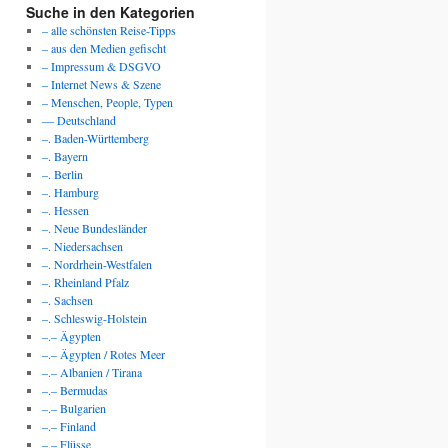
Suche in den Kategorien
– alle schönsten Reise-Tipps
– aus den Medien gefischt
– Impressum & DSGVO
– Internet News & Szene
– Menschen, People, Typen
— Deutschland
–. Baden-Württemberg
–. Bayern
–. Berlin
–. Hamburg
–. Hessen
–. Neue Bundesländer
–. Niedersachsen
–. Nordrhein-Westfalen
–. Rheinland Pfalz
–. Sachsen
–. Schleswig-Holstein
–.– Ägypten
–.– Ägypten / Rotes Meer
–.– Albanien / Tirana
–.– Bermudas
–.– Bulgarien
–.– Finland
–.– Flüsse