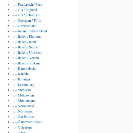
–.– Frankreich / Paris
–.– GB / England
–.– GB / Schottland
–.– Georgien / Tiflis
–.– Griechenland
–.– Ireland / Nord Irland
–.– Italien / Piemont
–.– Italien / Rom
–.– Italien / Sizilien
–.– Italien / Umbrien
–.– Italien / Veneto
–.– Italiens Toskana
–.– Kambodscha
–.– Kanada
–.– Kroatien
–.– Luxemburg
–.– Marokko
–.– Moldawien
–.– Montenegro
–.– Neuseeland
–.– Norwegen
–.– Ost Europa
–.– Österreich / Wien
–.– Osteuropa
–.– ostsee