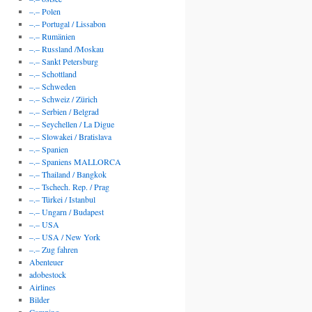
–.– Polen
–.– Portugal / Lissabon
–.– Rumänien
–.– Russland /Moskau
–.– Sankt Petersburg
–.– Schottland
–.– Schweden
–.– Schweiz / Zürich
–.– Serbien / Belgrad
–.– Seychellen / La Digue
–.– Slowakei / Bratislava
–.– Spanien
–.– Spaniens MALLORCA
–.– Thailand / Bangkok
–.– Tschech. Rep. / Prag
–.– Türkei / Istanbul
–.– Ungarn / Budapest
–.– USA
–.– USA / New York
–.– Zug fahren
Abenteuer
adobestock
Airlines
Bilder