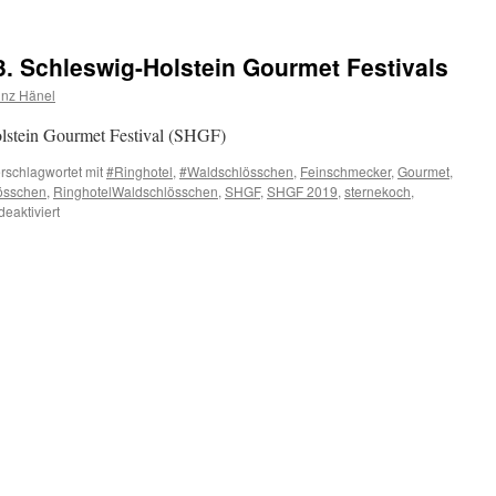
. Schleswig-Holstein Gourmet Festivals
inz Hänel
lstein Gourmet Festival (SHGF)
rschlagwortet mit
#Ringhotel
,
#Waldschlösschen
,
Feinschmecker
,
Gourmet
,
össchen
,
RinghotelWaldschlösschen
,
SHGF
,
SHGF 2019
,
sternekoch
,
für
eaktiviert
Die
Trendköche
des
33.
Schleswig-
Holstein
Gourmet
Festivals