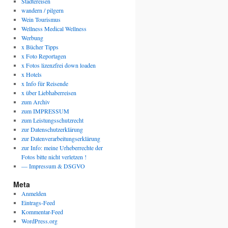
Städtereisen
wandern / pilgern
Wein Tourismus
Wellness Medical Wellness
Werbung
x Bücher Tipps
x Foto Reportagen
x Fotos lizenzfrei down loaden
x Hotels
x Info für Reisende
x über Liebhaberreisen
zum Archiv
zum IMPRESSUM
zum Leistungsschutzrecht
zur Datenschutzerklärung
zur Datenverarbeitungserklärung
zur Info: meine Urheberrechte der
Fotos bitte nicht verletzen !
— Impressum & DSGVO
Meta
Anmelden
Eintrags-Feed
Kommentar-Feed
WordPress.org