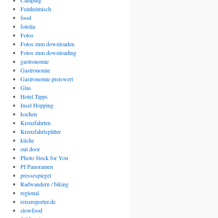
Camping
Feinheimisch
food
fotolia
Fotos
Fotos zum downloaden
Fotos zum downloading
gastronomie
Gastronomie
Gastronomie preiswert
Glas
Hotel Tipps
Insel Hopping
kochen
Kreuzfahrten
Kreuzfahrtsplitter
küche
out door
Photo Stock for You
PI Panoramen
pressespiegel
Radwandern / biking
regional
reisereporter.de
slowfood