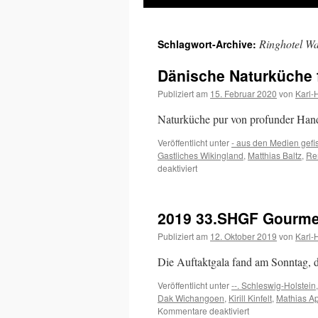
Inhalt
Ringhotel Wa
Schlagwort-Archive:
springen
Dänische Naturküche 
Publiziert am
15. Februar 2020
von
Karl-
Naturküche pur von profunder Hand
Veröffentlicht unter
- aus den Medien gefi
Gastliches Wikingland
,
Matthias Baltz
,
Re
für
deaktiviert
Dänische
Naturküche
für
2019 33.SHGF Gourmet
die
Schleswig-
Publiziert am
12. Oktober 2019
von
Karl-
Holsteiner
Gourmets
Die Auftaktgala fand am Sonntag,
Veröffentlicht unter
--. Schleswig-Holstein
Dak Wichangoen
,
Kirill Kinfelt
,
Mathias Ap
für
Kommentare deaktiviert