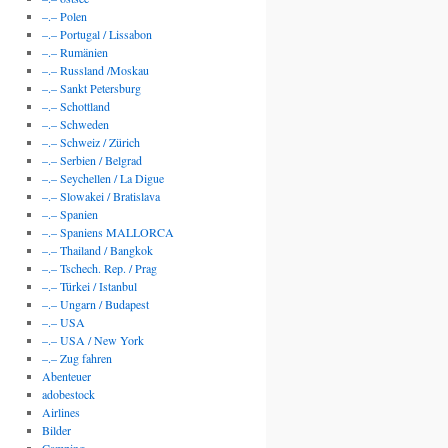
–.– Polen
–.– Portugal / Lissabon
–.– Rumänien
–.– Russland /Moskau
–.– Sankt Petersburg
–.– Schottland
–.– Schweden
–.– Schweiz / Zürich
–.– Serbien / Belgrad
–.– Seychellen / La Digue
–.– Slowakei / Bratislava
–.– Spanien
–.– Spaniens MALLORCA
–.– Thailand / Bangkok
–.– Tschech. Rep. / Prag
–.– Türkei / Istanbul
–.– Ungarn / Budapest
–.– USA
–.– USA / New York
–.– Zug fahren
Abenteuer
adobestock
Airlines
Bilder