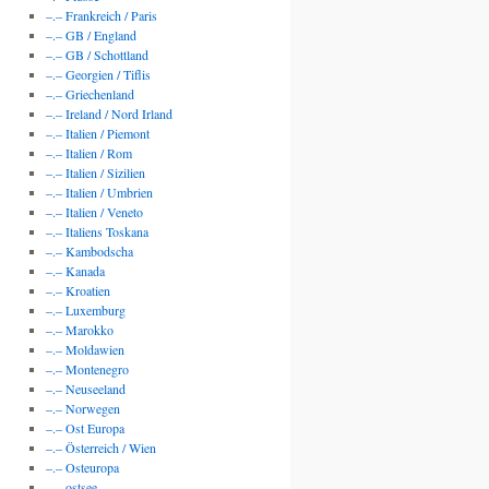
–.– Frankreich / Paris
–.– GB / England
–.– GB / Schottland
–.– Georgien / Tiflis
–.– Griechenland
–.– Ireland / Nord Irland
–.– Italien / Piemont
–.– Italien / Rom
–.– Italien / Sizilien
–.– Italien / Umbrien
–.– Italien / Veneto
–.– Italiens Toskana
–.– Kambodscha
–.– Kanada
–.– Kroatien
–.– Luxemburg
–.– Marokko
–.– Moldawien
–.– Montenegro
–.– Neuseeland
–.– Norwegen
–.– Ost Europa
–.– Österreich / Wien
–.– Osteuropa
–.– ostsee