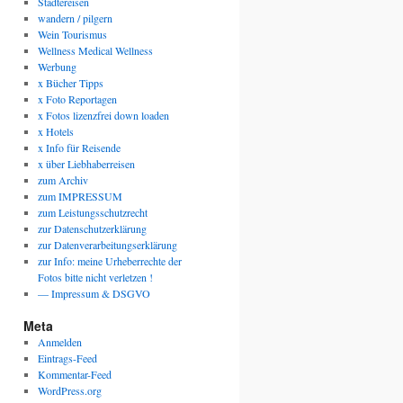
Städtereisen
wandern / pilgern
Wein Tourismus
Wellness Medical Wellness
Werbung
x Bücher Tipps
x Foto Reportagen
x Fotos lizenzfrei down loaden
x Hotels
x Info für Reisende
x über Liebhaberreisen
zum Archiv
zum IMPRESSUM
zum Leistungsschutzrecht
zur Datenschutzerklärung
zur Datenverarbeitungserklärung
zur Info: meine Urheberrechte der
Fotos bitte nicht verletzen !
— Impressum & DSGVO
Meta
Anmelden
Eintrags-Feed
Kommentar-Feed
WordPress.org