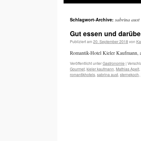
Inhalt
sabrina aust
Schlagwort-Archive:
springen
Gut essen und darübe
Publiziert am
20. September 2018
von
Ka
Romantik-Hotel Kieler Kaufmann, 
Veröffentlicht unter
Gastronomie
|
Verschl
Gourmet
,
kieler kaufmann
,
Mathias Apelt
,
romantikhotels
,
sabrina aust
,
sternekoch
,