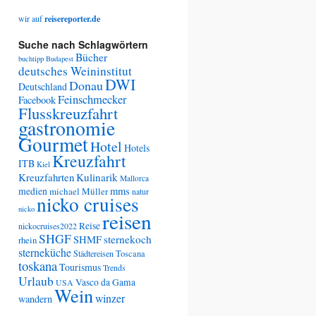
wir auf
reisereporter.de
Suche nach Schlagwörtern
Bücher
buchtipp
Budapest
deutsches Weininstitut
DWI
Donau
Deutschland
Feinschmecker
Facebook
Flusskreuzfahrt
gastronomie
Gourmet
Hotel
Hotels
Kreuzfahrt
ITB
Kiel
Kreuzfahrten
Kulinarik
Mallorca
medien
mms
michael Müller
natur
nicko cruises
nicko
reisen
Reise
nickocruises2022
SHGF
SHMF
sternekoch
rhein
sterneküche
Städtereisen
Toscana
toskana
Tourismus
Trends
Urlaub
Vasco da Gama
USA
Wein
winzer
wandern