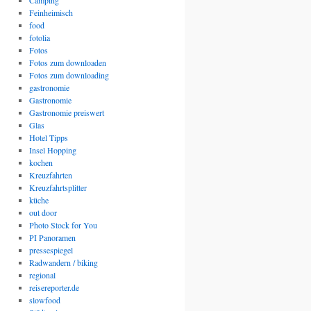
Camping
Feinheimisch
food
fotolia
Fotos
Fotos zum downloaden
Fotos zum downloading
gastronomie
Gastronomie
Gastronomie preiswert
Glas
Hotel Tipps
Insel Hopping
kochen
Kreuzfahrten
Kreuzfahrtsplitter
küche
out door
Photo Stock for You
PI Panoramen
pressespiegel
Radwandern / biking
regional
reisereporter.de
slowfood