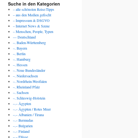
Suche in den Kategorien
– alle schönsten Reise-Tipps
– aus den Medien gefischt
– Impressum & DSGVO
– Internet News & Szene
– Menschen, People, Typen
— Deutschland
–. Baden-Württemberg
–. Bayern
–. Berlin
–. Hamburg
–. Hessen
–. Neue Bundesländer
–. Niedersachsen
–. Nordrhein-Westfalen
–. Rheinland Pfalz
–. Sachsen
–. Schleswig-Holstein
–.– Ägypten
–.– Ägypten / Rotes Meer
–.– Albanien / Tirana
–.– Bermudas
–.– Bulgarien
–.– Finland
–.– Flüsse