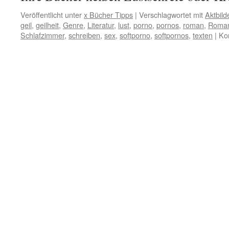
Veröffentlicht unter
x Bücher Tipps
|
Verschlagwortet mit
Aktbild
geil
,
geilheit
,
Genre
,
Literatur
,
lust
,
porno
,
pornos
,
roman
,
Roma
Schlafzimmer
,
schreiben
,
sex
,
softporno
,
softpornos
,
texten
|
Ko