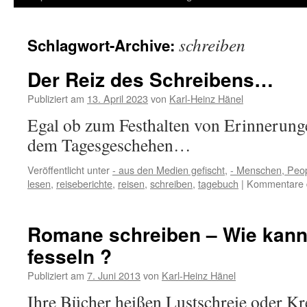
Inhalt
schreiben
Schlagwort-Archive:
springen
Der Reiz des Schreibens…
Publiziert am
13. April 2023
von
Karl-Heinz Hänel
Egal ob zum Festhalten von Erinnerung
dem Tagesgeschehen…
Veröffentlicht unter
- aus den Medien gefischt
,
- Menschen, Peop
lesen
,
reiseberichte
,
reisen
,
schreiben
,
tagebuch
|
Kommentare d
Romane schreiben – Wie kann
fesseln ?
Publiziert am
7. Juni 2013
von
Karl-Heinz Hänel
Ihre Bücher heißen Lustschreie oder K