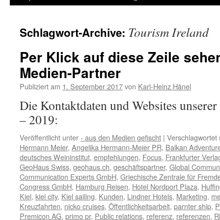
Inhalt
Tourism Ireland
Schlagwort-Archive:
springen
Per Klick auf diese Zeile sehe
Medien-Partner
Publiziert am
1. September 2017
von
Karl-Heinz Hänel
Die Kontaktdaten und Websites unserer
– 2019:
Veröffentlicht unter
- aus den Medien gefischt
|
Verschlagwortet 
Hermann Meier
,
Angelika Hermann-Meier PR
,
Balkan Adventur
deutsches Weininstitut
,
empfehlungen
,
Focus
,
Frankfurter Verl
GeoHaus Swiss
,
geohaus.ch
,
geschäftspartner
,
Global Communi
Communication Experts GmbH
,
Griechische Zentrale für Fremd
Congress GmbH
,
Hamburg Reisen
,
Hotel Nordport Plaza
,
Huffi
Kiel
,
kiel city
,
Kiel sailing
,
Kunden
,
Lindner Hotels
,
Marketing
,
me
Kreuzfahrten
,
nicko cruises
,
Öffentlichkeitsarbeit
,
parnter ship
,
P
Premicon AG
,
primo pr
,
Public relations
,
referenz
,
referenzen
,
R