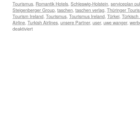
Tourismus
,
Romantik Hotels
,
Schleswig-Holstein
,
serviceplan pub
Steigenberger Group
,
taschen
,
taschen verlag
,
Thüringer Touri
Tourism Ireland
,
Tourismus
,
Tourismus Ireland
,
Türkei
,
Türkisch 
Airline
,
Turkish Airlines
,
unsere Partner
,
user
,
uwe wanger
,
werb
für
deaktiviert
Per
Klick
auf
diese
Zeile
sehen
Sie
unsere
Medien-
Partner