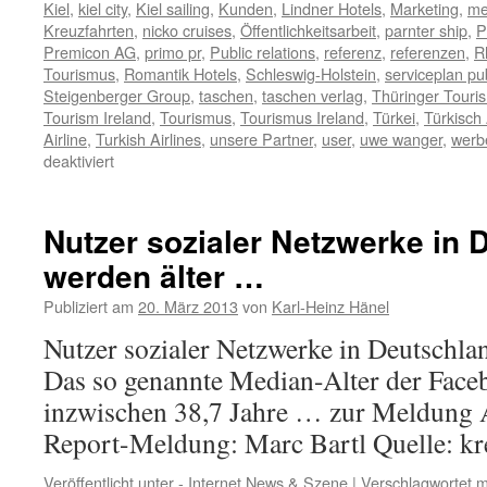
Kiel
,
kiel city
,
Kiel sailing
,
Kunden
,
Lindner Hotels
,
Marketing
,
me
Kreuzfahrten
,
nicko cruises
,
Öffentlichkeitsarbeit
,
parnter ship
,
P
Premicon AG
,
primo pr
,
Public relations
,
referenz
,
referenzen
,
R
Tourismus
,
Romantik Hotels
,
Schleswig-Holstein
,
serviceplan pub
Steigenberger Group
,
taschen
,
taschen verlag
,
Thüringer Touri
Tourism Ireland
,
Tourismus
,
Tourismus Ireland
,
Türkei
,
Türkisch 
Airline
,
Turkish Airlines
,
unsere Partner
,
user
,
uwe wanger
,
werb
für
deaktiviert
Per
Klick
auf
Nutzer sozialer Netzwerke in 
diese
werden älter …
Zeile
sehen
Publiziert am
20. März 2013
von
Karl-Heinz Hänel
Sie
unsere
Nutzer sozialer Netzwerke in Deutschla
Medien-
Das so genannte Median-Alter der Face
Partner
inzwischen 38,7 Jahre … zur Meldung A
Report-Meldung: Marc Bartl Quelle: 
Veröffentlicht unter
- Internet News & Szene
|
Verschlagwortet m