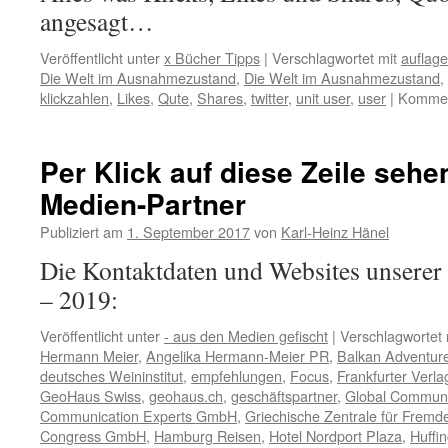
angesagt…
Veröffentlicht unter
x Bücher Tipps
|
Verschlagwortet mit
auflage
Die Welt im Ausnahmezustand
,
Die Welt im Ausnahmezustand
,
klickzahlen
,
Likes
,
Qute
,
Shares
,
twitter
,
unit user
,
user
|
Komment
Per Klick auf diese Zeile sehe
Medien-Partner
Publiziert am
1. September 2017
von
Karl-Heinz Hänel
Die Kontaktdaten und Websites unserer
– 2019:
Veröffentlicht unter
- aus den Medien gefischt
|
Verschlagwortet 
Hermann Meier
,
Angelika Hermann-Meier PR
,
Balkan Adventur
deutsches Weininstitut
,
empfehlungen
,
Focus
,
Frankfurter Verl
GeoHaus Swiss
,
geohaus.ch
,
geschäftspartner
,
Global Communi
Communication Experts GmbH
,
Griechische Zentrale für Fremd
Congress GmbH
,
Hamburg Reisen
,
Hotel Nordport Plaza
,
Huffi