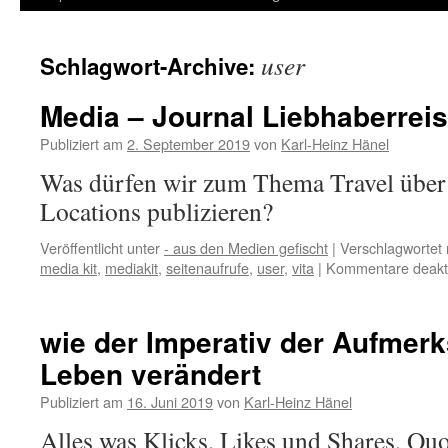
Inhalt
user
Schlagwort-Archive:
springen
Media – Journal Liebhaberrei
Publiziert am
2. September 2019
von
Karl-Heinz Hänel
Was dürfen wir zum Thema Travel über S
Locations publizieren?
Veröffentlicht unter
- aus den Medien gefischt
|
Verschlagwortet 
media kit
,
mediakit
,
seitenaufrufe
,
user
,
vita
|
Kommentare deakti
wie der Imperativ der Aufmer
Leben verändert
Publiziert am
16. Juni 2019
von
Karl-Heinz Hänel
Alles was Klicks, Likes und Shares, Quot