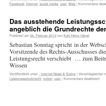
Facebook
,
Internet
,
sozial media
,
user
,
Web
|
Kommentare deakt
Das ausstehende Leistungssch
angeblich die Grundrechte der
Publiziert am
26. Februar 2013
von
Karl-Heinz Hänel
Sebastian Sonntag spricht in der Webs
Vorsitzende des Rechts-Ausschusses di
Leistungsrecht verschiebt … zum Beit
Wissen
Veröffentlicht unter
- Internet News & Szene
|
Verschlagwortet m
für
Leistungsschutzrecht
,
nutzer
,
user
|
Kommentare deaktiviert
Das
aus
Leis
verl
ange