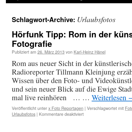
Inhalt
Urlaubsfotos
Schlagwort-Archive:
springen
Hörfunk Tipp: Rom in der küns
Fotografie
Publiziert am
26. März 2013
von
Karl-Heinz Hänel
Rom aus neuer Sicht in der künstlerisch
Radioreporter Tillmann Kleinjung erzä
Wissen über den Foto- und Videokünstl
und sein neuer Blick auf die Ewige Sta
mal live reinhören … …
Weiterlesen
Veröffentlicht unter
x Foto Reportagen
|
Verschlagwortet mit
Fot
für
Urlaubsfotos
|
Kommentare deaktiviert
Hörfunk
Tipp:
Rom