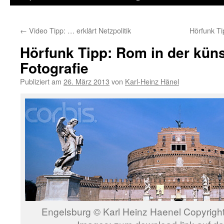
Inhalt
←
Video Tipp: … erklärt Netzpolitik
Hörfunk Ti
springen
Hörfunk Tipp: Rom in der küns
Fotografie
Publiziert am
26. März 2013
von
Karl-Heinz Hänel
Engelsburg © Karl Heinz Haenel Copyrigh