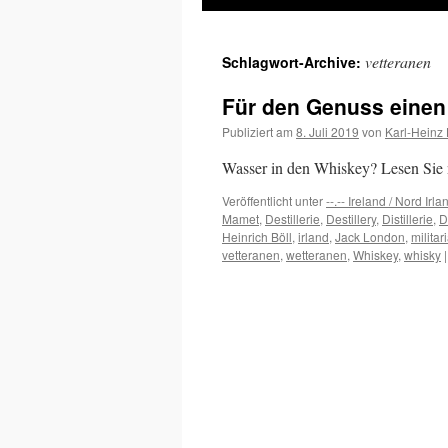
Inhalt
vetteranen
Schlagwort-Archive:
springen
Für den Genuss einen
Publiziert am
8. Juli 2019
von
Karl-Heinz
Wasser in den Whiskey? Lesen Sie 
Veröffentlicht unter
--.-- Ireland / Nord Irla
Mamet
,
Destillerie
,
Destillery
,
Distillerie
,
D
Heinrich Böll
,
irland
,
Jack London
,
militar
vetteranen
,
wetteranen
,
Whiskey
,
whisky
|