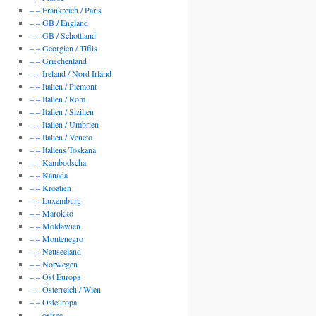
–.– Frankreich / Paris
–.– GB / England
–.– GB / Schottland
–.– Georgien / Tiflis
–.– Griechenland
–.– Ireland / Nord Irland
–.– Italien / Piemont
–.– Italien / Rom
–.– Italien / Sizilien
–.– Italien / Umbrien
–.– Italien / Veneto
–.– Italiens Toskana
–.– Kambodscha
–.– Kanada
–.– Kroatien
–.– Luxemburg
–.– Marokko
–.– Moldawien
–.– Montenegro
–.– Neuseeland
–.– Norwegen
–.– Ost Europa
–.– Österreich / Wien
–.– Osteuropa
–.– ostsee