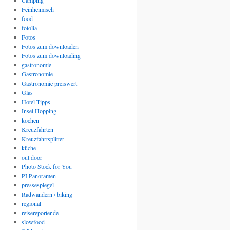
Camping
Feinheimisch
food
fotolia
Fotos
Fotos zum downloaden
Fotos zum downloading
gastronomie
Gastronomie
Gastronomie preiswert
Glas
Hotel Tipps
Insel Hopping
kochen
Kreuzfahrten
Kreuzfahrtsplitter
küche
out door
Photo Stock for You
PI Panoramen
pressespiegel
Radwandern / biking
regional
reisereporter.de
slowfood