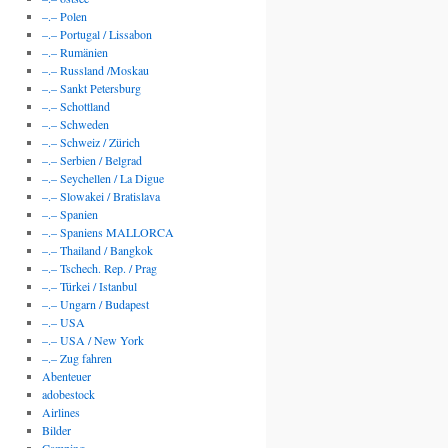
–.– Polen
–.– Portugal / Lissabon
–.– Rumänien
–.– Russland /Moskau
–.– Sankt Petersburg
–.– Schottland
–.– Schweden
–.– Schweiz / Zürich
–.– Serbien / Belgrad
–.– Seychellen / La Digue
–.– Slowakei / Bratislava
–.– Spanien
–.– Spaniens MALLORCA
–.– Thailand / Bangkok
–.– Tschech. Rep. / Prag
–.– Türkei / Istanbul
–.– Ungarn / Budapest
–.– USA
–.– USA / New York
–.– Zug fahren
Abenteuer
adobestock
Airlines
Bilder