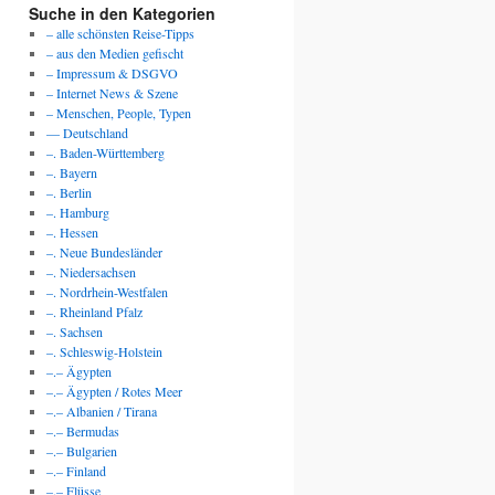
Suche in den Kategorien
– alle schönsten Reise-Tipps
– aus den Medien gefischt
– Impressum & DSGVO
– Internet News & Szene
– Menschen, People, Typen
— Deutschland
–. Baden-Württemberg
–. Bayern
–. Berlin
–. Hamburg
–. Hessen
–. Neue Bundesländer
–. Niedersachsen
–. Nordrhein-Westfalen
–. Rheinland Pfalz
–. Sachsen
–. Schleswig-Holstein
–.– Ägypten
–.– Ägypten / Rotes Meer
–.– Albanien / Tirana
–.– Bermudas
–.– Bulgarien
–.– Finland
–.– Flüsse