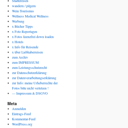
Städtereisen
wandern / pilgern
Wein Tourismus
Wellness Medical Wellness
Werbung
x Bücher Tipps
x Foto Reportagen
x Fotos lizenzfrei down loaden
x Hotels
x Info für Reisende
x über Liebhaberreisen
zum Archiv
zum IMPRESSUM
zum Leistungsschutzrecht
zur Datenschutzerklärung
zur Datenverarbeitungserklärung
zur Info: meine Urheberrechte der
Fotos bitte nicht verletzen !
— Impressum & DSGVO
Meta
Anmelden
Eintrags-Feed
Kommentar-Feed
WordPress.org