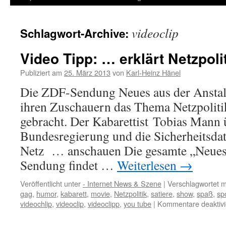
Inhalt
videoclip
Schlagwort-Archive:
springen
Video Tipp: … erklärt Netzpoli
Publiziert am
25. März 2013
von
Karl-Heinz Hänel
Die ZDF-Sendung Neues aus der Anstal
ihren Zuschauern das Thema Netzpoliti
gebracht. Der Kabarettist Tobias Mann ü
Bundesregierung und die Sicherheitsda
Netz … anschauen Die gesamte „Neues 
Sendung findet …
Weiterlesen
→
Veröffentlicht unter
- Internet News & Szene
|
Verschlagwortet m
gag
,
humor
,
kabarett
,
movie
,
Netzpolitik
,
satiere
,
show
,
spaß
,
sp
videochlip
,
videoclip
,
videoclipp
,
you tube
|
Kommentare deaktivi