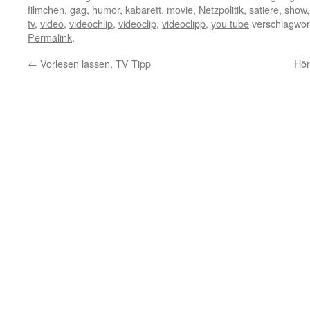
filmchen
,
gag
,
humor
,
kabarett
,
movie
,
Netzpolitik
,
satiere
,
show
tv
,
video
,
videochlip
,
videoclip
,
videoclipp
,
you tube
verschlagwort
Permalink
.
←
Vorlesen lassen, TV Tipp
Hör