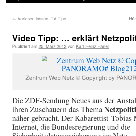
Inhalt
←
Vorlesen lassen, TV Tipp
Hör
springen
Video Tipp: … erklärt Netzpoli
Publiziert am
25. März 2013
von
Karl-Heinz Hänel
Zentrum Web Netz © Copyright by PAN
Die ZDF-Sendung Neues aus der Anstal
Netzpolit
ihren Zuschauern das Thema
näher gebracht. Der Kabarettist Tobias
Internet, die Bundesregierung und die
Sicherheitsdatenspeicherung im Netz
…