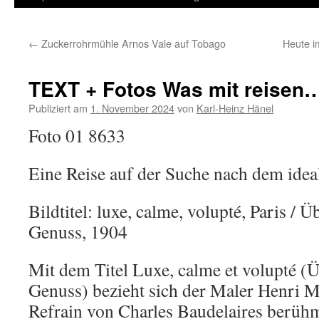
Inhalt
←
Zuckerrohrmühle Arnos Vale auf Tobago
Heute i
springen
TEXT + Fotos Was mit reisen
Publiziert am
1. November 2024
von
Karl-Heinz Hänel
Foto 01 8633
Eine Reise auf der Suche nach dem idea
Bildtitel: luxe, calme, volupté, Paris / 
Genuss, 1904
Mit dem Titel Luxe, calme et volupté (
Genuss) bezieht sich der Maler Henri Ma
Refrain von Charles Baudelaires berüh