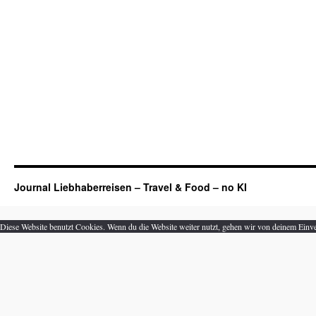
Journal Liebhaberreisen – Travel & Food – no KI
Diese Website benutzt Cookies. Wenn du die Website weiter nutzt, gehen wir von deinem Einve