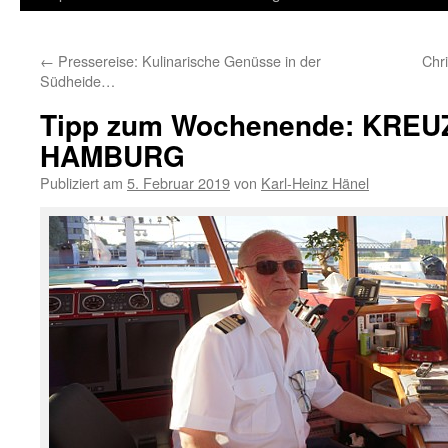
Inhalt
←
Pressereise: Kulinarische Genüsse in der
Chr
springen
Südheide…
Tipp zum Wochenende: KRE
HAMBURG
Publiziert am
5. Februar 2019
von
Karl-Heinz Hänel