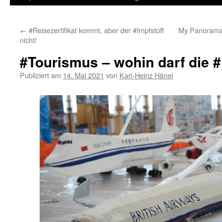
Inhalt
←
#Reisezertifikat kommt, aber der #Impfstoff
My Panorama 
springen
nicht!
#Tourismus – wohin darf die 
Publiziert am
14. Mai 2021
von
Karl-Heinz Hänel