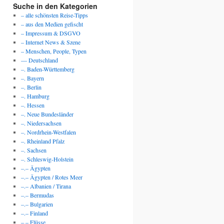
Suche in den Kategorien
– alle schönsten Reise-Tipps
– aus den Medien gefischt
– Impressum & DSGVO
– Internet News & Szene
– Menschen, People, Typen
— Deutschland
–. Baden-Württemberg
–. Bayern
–. Berlin
–. Hamburg
–. Hessen
–. Neue Bundesländer
–. Niedersachsen
–. Nordrhein-Westfalen
–. Rheinland Pfalz
–. Sachsen
–. Schleswig-Holstein
–.– Ägypten
–.– Ägypten / Rotes Meer
–.– Albanien / Tirana
–.– Bermudas
–.– Bulgarien
–.– Finland
–.– Flüsse