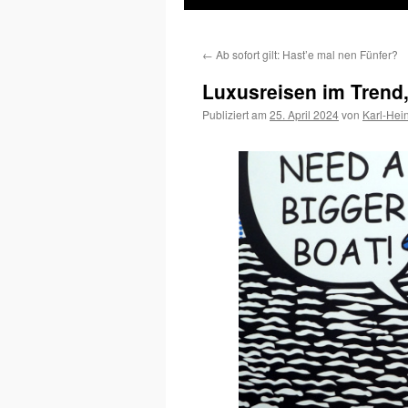
Inhalt
←
Ab sofort gilt: Hast’e mal nen Fünfer?
springen
Luxusreisen im Trend,
Publiziert am
25. April 2024
von
Karl-Hei