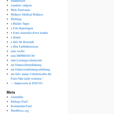
Städtereisen
wandern / pilgern
Wein Tourismus
Wellness Medical Wellness
Werbung
x Bücher Tipps
x Foto Reportagen
x Fotos lizenzfrei down loaden
x Hotels
x Info für Reisende
x über Liebhaberreisen
zum Archiv
zum IMPRESSUM
zum Leistungsschutzrecht
zur Datenschutzerklärung
zur Datenverarbeitungserklärung
zur Info: meine Urheberrechte der
Fotos bitte nicht verletzen !
— Impressum & DSGVO
Meta
Anmelden
Eintrags-Feed
Kommentar-Feed
WordPress.org