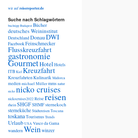
wir auf
reisereporter.de
Suche nach Schlagwörtern
Bücher
buchtipp
Budapest
deutsches Weininstitut
DWI
Donau
Deutschland
Feinschmecker
Facebook
Flusskreuzfahrt
gastronomie
Gourmet
Hotel
Hotels
Kreuzfahrt
ITB
Kiel
Kreuzfahrten
Kulinarik
Mallorca
medien
mms
michael Müller
natur
nicko cruises
nicko
reisen
Reise
nickocruises2022
SHGF
SHMF
sternekoch
rhein
sterneküche
Städtereisen
Toscana
toskana
Tourismus
Trends
Urlaub
Vasco da Gama
USA
Wein
winzer
wandern