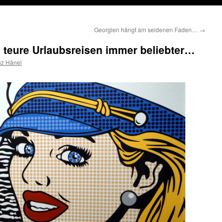
Georgien hängt am seidenen Faden…
→
 teure Urlaubsreisen immer beliebter…
nz Hänel