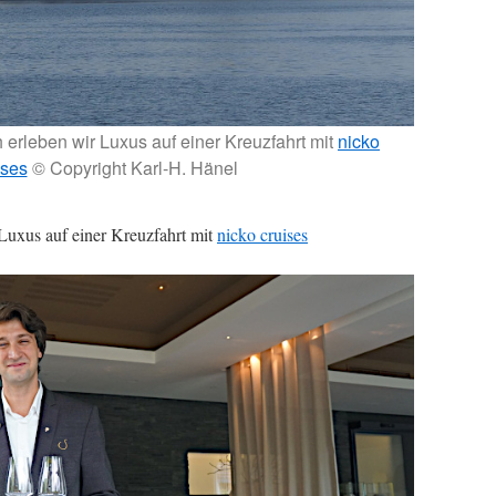
h erleben wir Luxus auf einer Kreuzfahrt mit
nicko
ises
© Copyright Karl-H. Hänel
 Luxus auf einer Kreuzfahrt mit
nicko cruises