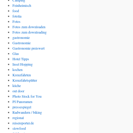
Camping
Feinheimisch
food
fotolia
Fotos
Fotos zum downloaden
Fotos zum downloading
gastronomie
Gastronomie
Gastronomie preiswert
Glas
Hotel Tipps
Insel Hopping
kochen
Kreuzfahrten
Kreuzfahrtsplitter
küche
out door
Photo Stock for You
PI Panoramen
pressespiegel
Radwandern / biking
regional
reisereporter.de
slowfood