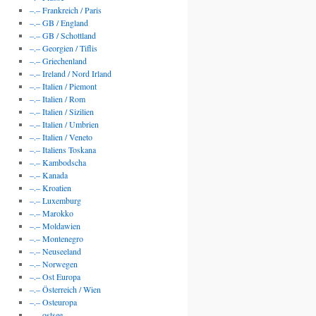
–.– Frankreich / Paris
–.– GB / England
–.– GB / Schottland
–.– Georgien / Tiflis
–.– Griechenland
–.– Ireland / Nord Irland
–.– Italien / Piemont
–.– Italien / Rom
–.– Italien / Sizilien
–.– Italien / Umbrien
–.– Italien / Veneto
–.– Italiens Toskana
–.– Kambodscha
–.– Kanada
–.– Kroatien
–.– Luxemburg
–.– Marokko
–.– Moldawien
–.– Montenegro
–.– Neuseeland
–.– Norwegen
–.– Ost Europa
–.– Österreich / Wien
–.– Osteuropa
–.– ostsee