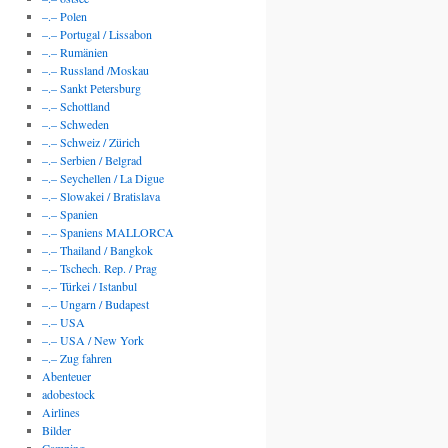
–.– Polen
–.– Portugal / Lissabon
–.– Rumänien
–.– Russland /Moskau
–.– Sankt Petersburg
–.– Schottland
–.– Schweden
–.– Schweiz / Zürich
–.– Serbien / Belgrad
–.– Seychellen / La Digue
–.– Slowakei / Bratislava
–.– Spanien
–.– Spaniens MALLORCA
–.– Thailand / Bangkok
–.– Tschech. Rep. / Prag
–.– Türkei / Istanbul
–.– Ungarn / Budapest
–.– USA
–.– USA / New York
–.– Zug fahren
Abenteuer
adobestock
Airlines
Bilder