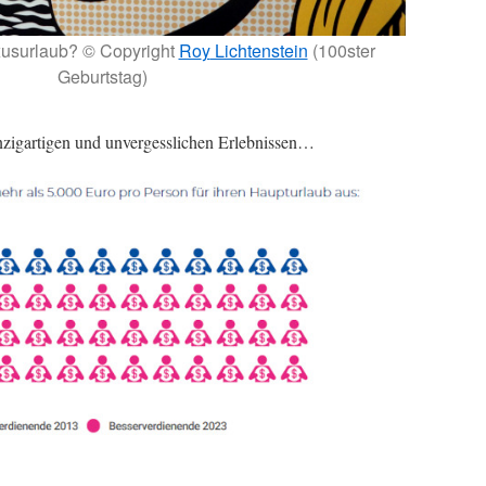
xusurlaub? © Copyright
Ro
y
Lichtenstein
(100ster
Geburtstag)
inzigartigen und unvergesslichen Erlebnissen…