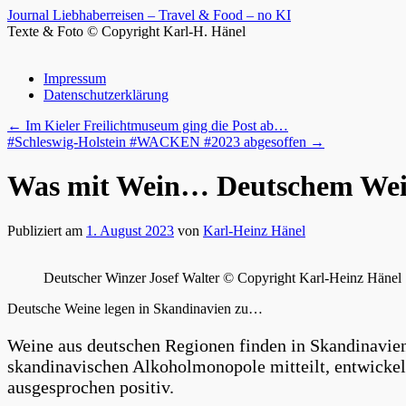
Journal Liebhaberreisen – Travel & Food – no KI
Texte & Foto © Copyright Karl-H. Hänel
Zum
Impressum
Inhalt
Datenschutzerklärung
springen
←
Im Kieler Freilichtmuseum ging die Post ab…
#Schleswig-Holstein #WACKEN #2023 abgesoffen
→
Was mit Wein… Deutschem Wei
Publiziert am
1. August 2023
von
Karl-Heinz Hänel
Deutscher Winzer Josef Walter © Copyright Karl-Heinz Hänel
Deutsche Weine legen in Skandinavien zu…
Weine aus deutschen Regionen finden in Skandinavie
skandinavischen Alkoholmonopole mitteilt, entwicke
ausgesprochen positiv.