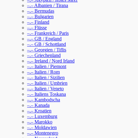
–.– Albanien / Tirana
–.– Bermudas
–.– Bulgarien
–.– Finland
–.– Flüsse
–.– Frankreich / Paris
–.– GB / England
–.– GB / Schottland
–.– Georgien / Tiflis
–.– Griechenland
–.– Ireland / Nord Irland
–.– Italien / Piemont
–.– Italien / Rom
–.– Italien / Sizilien
–.– Italien / Umbrien
–.– Italien / Veneto
–.– Italiens Toskana
–.– Kambodscha
–.– Kanada
–.– Kroatien
–.– Luxemburg
–.– Marokko
–.– Moldawien
–.– Montenegro