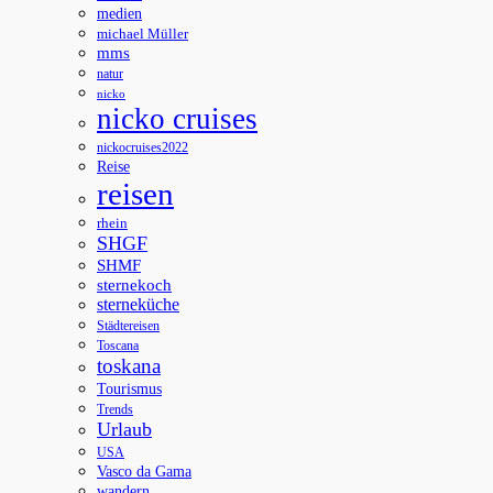
medien
michael Müller
mms
natur
nicko
nicko cruises
nickocruises2022
Reise
reisen
rhein
SHGF
SHMF
sternekoch
sterneküche
Städtereisen
Toscana
toskana
Tourismus
Trends
Urlaub
USA
Vasco da Gama
wandern