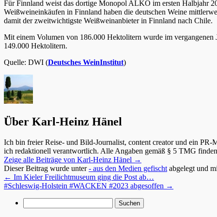
Für Finnland weist das dortige Monopol ALKO im ersten Halbjahr 20
Weißweineinkäufen in Finnland haben die deutschen Weine mittlerwei
damit der zweitwichtigste Weißweinanbieter in Finnland nach Chile.
Mit einem Volumen von 186.000 Hektolitern wurde im vergangenen J
149.000 Hektolitern.
Quelle: DWI (
Deutsches WeinInstitut
)
Über Karl-Heinz Hänel
Ich bin freier Reise- und Bild-Journalist, content creator und ein PR-
ich redaktionell verantwortlich. Alle Angaben gemäß § 5 TMG finde
Zeige alle Beiträge von Karl-Heinz Hänel
→
Dieser Beitrag wurde unter
- aus den Medien gefischt
abgelegt und m
←
Im Kieler Freilichtmuseum ging die Post ab…
#Schleswig-Holstein #WACKEN #2023 abgesoffen
→
Suchen
nach: