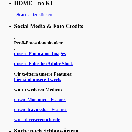
HOME – no KI
.
Start
- hier klicken
Social Media & Foto Credits
.
Profi-Fotos downloaden:
.
unsere Panoramic Images
unsere Fotos bei Adobe Stock
.
wir twittern unsere Features:
hier sind unsere Tweets
wir in weiteren Medien:
unsere
Mortimer
- Features
unsere
travmedia
- Features
wir auf
reisereporter.de
Suche nach Schlagwörtern