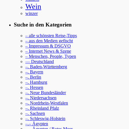
Wein
winzer
Suche in den Kategorien
– alle schönsten Reise-Tipps
– aus den Medien gefischt
– Impressum & DSGVO
– Internet News & Szene
– Menschen, People, Typen
— Deutschland
–. Baden-Württemberg
–. Bayern
–. Berlin
–. Hamburg
–. Hessen
–. Neue Bundesländer
–. Niedersachsen
–. Nordrhein-Westfalen
–. Rheinland Pfalz
–. Sachsen
–. Schleswig-Holstein
–.– Ägypten
–.– Ägypten / Rotes Meer