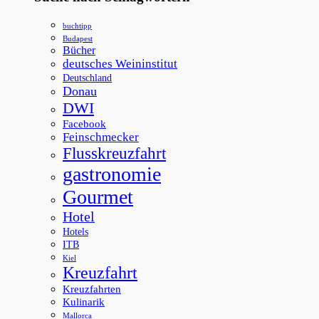
buchtipp
Budapest
Bücher
deutsches Weininstitut
Deutschland
Donau
DWI
Facebook
Feinschmecker
Flusskreuzfahrt
gastronomie
Gourmet
Hotel
Hotels
ITB
Kiel
Kreuzfahrt
Kreuzfahrten
Kulinarik
Mallorca