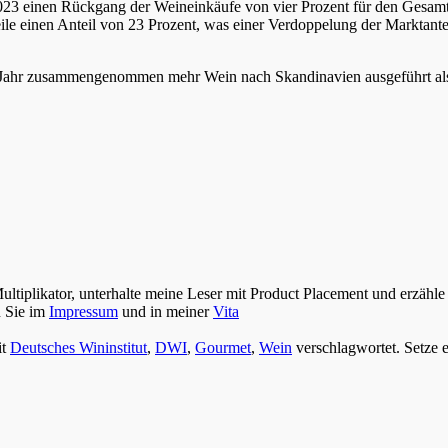
23 einen Rückgang der Weineinkäufe von vier Prozent für den Gesamt
le einen Anteil von 23 Prozent, was einer Verdoppelung der Marktante
ahr zusammengenommen mehr Wein nach Skandinavien ausgeführt als i
Multiplikator, unterhalte meine Leser mit Product Placement und erzähle
n Sie im
Impressum
und in meiner
Vita
it
Deutsches Wininstitut
,
DWI
,
Gourmet
,
Wein
verschlagwortet. Setze 