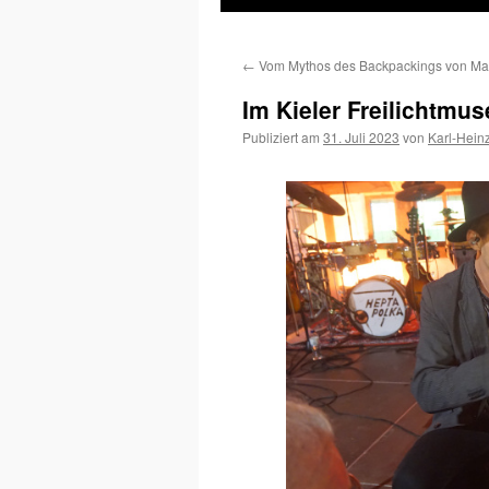
Inhalt
←
Vom Mythos des Backpackings von Mar
springen
Im Kieler Freilichtmu
Publiziert am
31. Juli 2023
von
Karl-Hein