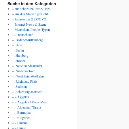
Suche in den Kategorien
– alle schönsten Reise-Tipps
– aus den Medien gefischt
– Impressum & DSGVO
– Internet News & Szene
– Menschen, People, Typen
— Deutschland
–. Baden-Württemberg
–. Bayern
–. Berlin
–. Hamburg
–. Hessen
–. Neue Bundesländer
–. Niedersachsen
–. Nordrhein-Westfalen
–. Rheinland Pfalz
–. Sachsen
–. Schleswig-Holstein
–.– Ägypten
–.– Ägypten / Rotes Meer
–.– Albanien / Tirana
–.– Bermudas
–.– Bulgarien
–.– Finland
–.– Flüsse