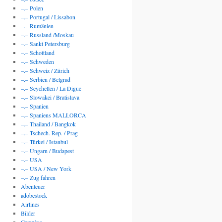
–.– Polen
–.– Portugal / Lissabon
–.– Rumänien
–.– Russland /Moskau
–.– Sankt Petersburg
–.– Schottland
–.– Schweden
–.– Schweiz / Zürich
–.– Serbien / Belgrad
–.– Seychellen / La Digue
–.– Slowakei / Bratislava
–.– Spanien
–.– Spaniens MALLORCA
–.– Thailand / Bangkok
–.– Tschech. Rep. / Prag
–.– Türkei / Istanbul
–.– Ungarn / Budapest
–.– USA
–.– USA / New York
–.– Zug fahren
Abenteuer
adobestock
Airlines
Bilder