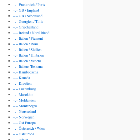
–.– Frankreich / Paris
–.– GB / England
–.– GB / Schottland
–.– Georgien / Tiflis
–.– Griechenland
–.– Ireland / Nord Irland
–.– Italien / Piemont
–.– Italien / Rom
–.– Italien / Sizilien
–.– Italien / Umbrien
–.– Italien / Veneto
–.– Italiens Toskana
–.– Kambodscha
–.– Kanada
–.– Kroatien
–.– Luxemburg
–.– Marokko
–.– Moldawien
–.– Montenegro
–.– Neuseeland
–.– Norwegen
–.– Ost Europa
–.– Österreich / Wien
–.– Osteuropa
–.– ostsee