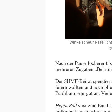
Winkelscheune Freilich
©
Nach der Pause lockerer b
mehreren Zugaben „Bei mi
Der SHMF-Beirat spendierte
feiern wollten und noch bl
Publikum sehr gut an. Vie
Hepta Polka
ist eine Band,
Folkmusik hochvirtuos mit 