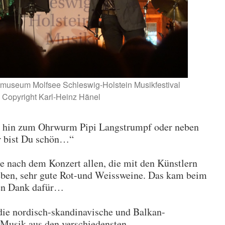
tmuseum Molfsee Schleswig-Holstein Musikfestival
 Copyright Karl-Heinz Hänel
is hin zum Ohrwurm Pipi Langstrumpf oder neben
r bist Du schön…“
 nach dem Konzert allen, die mit den Künstlern
ieben, sehr gute Rot-und Weissweine. Das kam beim
len Dank dafür…
 die nordisch-skandinavische und Balkan-
Musik aus den verschiedensten