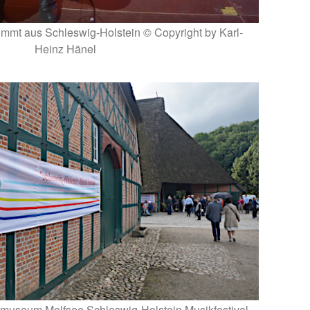
ommt aus Schleswig-Holstein © Copyright by Karl-
Heinz Hänel
tmuseum Molfsee Schleswig-Holstein Musikfestival