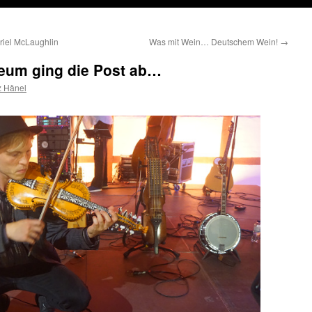
iel McLaughlin
Was mit Wein… Deutschem Wein!
→
seum ging die Post ab…
z Hänel