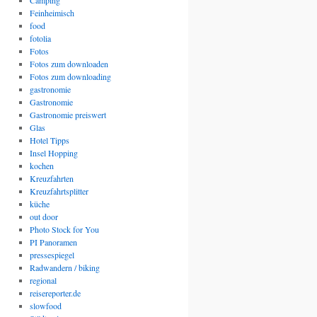
Camping
Feinheimisch
food
fotolia
Fotos
Fotos zum downloaden
Fotos zum downloading
gastronomie
Gastronomie
Gastronomie preiswert
Glas
Hotel Tipps
Insel Hopping
kochen
Kreuzfahrten
Kreuzfahrtsplitter
küche
out door
Photo Stock for You
PI Panoramen
pressespiegel
Radwandern / biking
regional
reisereporter.de
slowfood