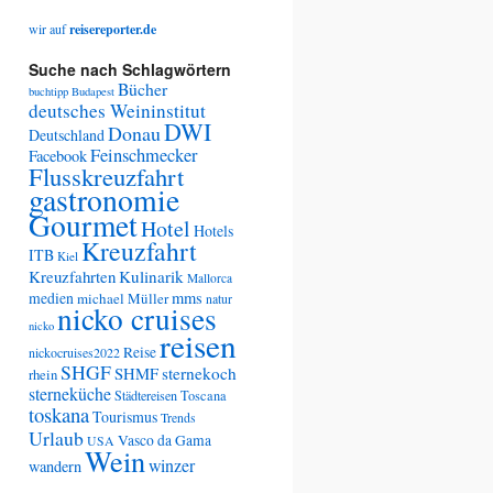
wir auf
reisereporter.de
Suche nach Schlagwörtern
Bücher
buchtipp
Budapest
deutsches Weininstitut
DWI
Donau
Deutschland
Feinschmecker
Facebook
Flusskreuzfahrt
gastronomie
Gourmet
Hotel
Hotels
Kreuzfahrt
ITB
Kiel
Kreuzfahrten
Kulinarik
Mallorca
medien
mms
michael Müller
natur
nicko cruises
nicko
reisen
Reise
nickocruises2022
SHGF
SHMF
sternekoch
rhein
sterneküche
Städtereisen
Toscana
toskana
Tourismus
Trends
Urlaub
Vasco da Gama
USA
Wein
winzer
wandern