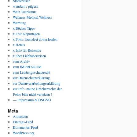
Städtereisen
wandern / pilgern
Wein Tourismus
Wellness Medical Wellness
Werbung
x Bücher Tipps
x Foto Reportagen
x Fotos lizenzfrei down loaden
x Hotels
x Info für Reisende
x über Liebhaberreisen
zum Archiv
zum IMPRESSUM
zum Leistungsschutzrecht
zur Datenschutzerklärung
zur Datenverarbeitungserklärung
zur Info: meine Urheberrechte der
Fotos bitte nicht verletzen !
— Impressum & DSGVO
Meta
Anmelden
Eintrags-Feed
Kommentar-Feed
WordPress.org