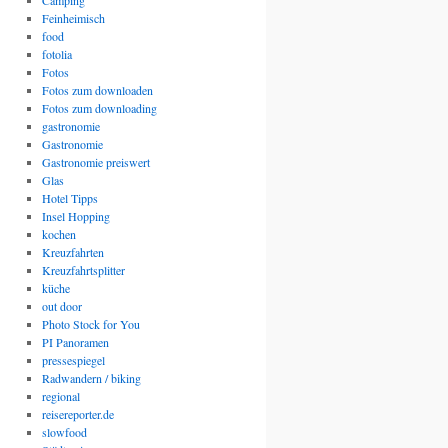
Camping
Feinheimisch
food
fotolia
Fotos
Fotos zum downloaden
Fotos zum downloading
gastronomie
Gastronomie
Gastronomie preiswert
Glas
Hotel Tipps
Insel Hopping
kochen
Kreuzfahrten
Kreuzfahrtsplitter
küche
out door
Photo Stock for You
PI Panoramen
pressespiegel
Radwandern / biking
regional
reisereporter.de
slowfood