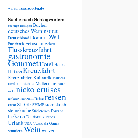
wir auf
reisereporter.de
Suche nach Schlagwörtern
Bücher
buchtipp
Budapest
deutsches Weininstitut
DWI
Donau
Deutschland
Feinschmecker
Facebook
Flusskreuzfahrt
gastronomie
Gourmet
Hotel
Hotels
Kreuzfahrt
ITB
Kiel
Kreuzfahrten
Kulinarik
Mallorca
medien
mms
michael Müller
natur
nicko cruises
nicko
reisen
Reise
nickocruises2022
SHGF
SHMF
sternekoch
rhein
sterneküche
Städtereisen
Toscana
toskana
Tourismus
Trends
Urlaub
Vasco da Gama
USA
Wein
winzer
wandern