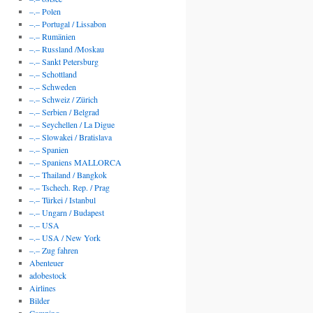
–.– Polen
–.– Portugal / Lissabon
–.– Rumänien
–.– Russland /Moskau
–.– Sankt Petersburg
–.– Schottland
–.– Schweden
–.– Schweiz / Zürich
–.– Serbien / Belgrad
–.– Seychellen / La Digue
–.– Slowakei / Bratislava
–.– Spanien
–.– Spaniens MALLORCA
–.– Thailand / Bangkok
–.– Tschech. Rep. / Prag
–.– Türkei / Istanbul
–.– Ungarn / Budapest
–.– USA
–.– USA / New York
–.– Zug fahren
Abenteuer
adobestock
Airlines
Bilder