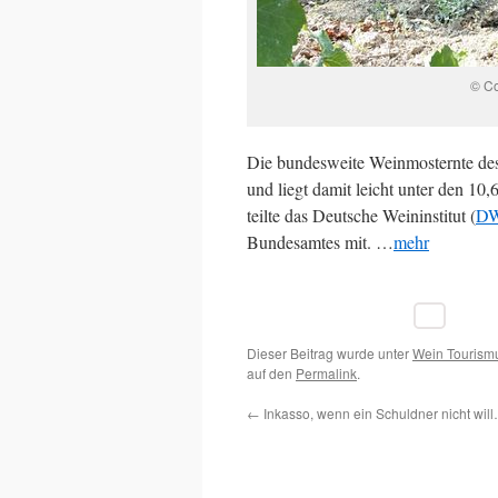
© Co
Die bundesweite Weinmosternte de
und liegt damit leicht unter den 10
teilte das Deutsche Weininstitut (
D
Bundesamtes mit. …
mehr
Dieser Beitrag wurde unter
Wein Tourism
auf den
Permalink
.
←
Inkasso, wenn ein Schuldner nicht wil