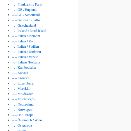
–.– Frankreich / Paris
–.– GB / England
–.– GB / Schottland
–.– Georgien / Tiflis
–.– Griechenland
–.– Ireland / Nord Irland
–.– Italien / Piemont
–.– Italien / Rom
–.– Italien / Sizilien
–.– Italien / Umbrien
–.– Italien / Veneto
–.– Italiens Toskana
–.– Kambodscha
–.– Kanada
–.– Kroatien
–.– Luxemburg
–.– Marokko
–.– Moldawien
–.– Montenegro
–.– Neuseeland
–.– Norwegen
–.– Ost Europa
–.– Österreich / Wien
–.– Osteuropa
–.– ostsee