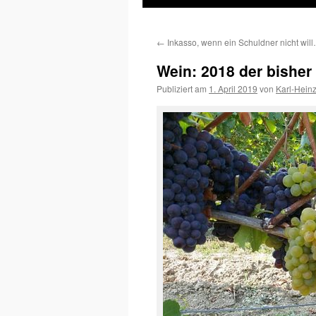
Inhalt
←
Inkasso, wenn ein Schuldner nicht wil
springen
Wein: 2018 der bisher
Publiziert am
1. April 2019
von
Karl-Hein