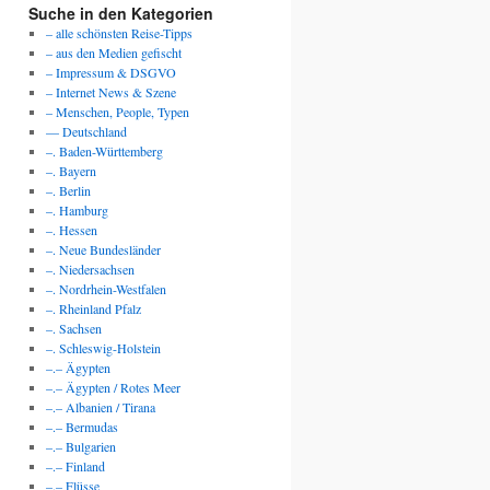
Suche in den Kategorien
– alle schönsten Reise-Tipps
– aus den Medien gefischt
– Impressum & DSGVO
– Internet News & Szene
– Menschen, People, Typen
— Deutschland
–. Baden-Württemberg
–. Bayern
–. Berlin
–. Hamburg
–. Hessen
–. Neue Bundesländer
–. Niedersachsen
–. Nordrhein-Westfalen
–. Rheinland Pfalz
–. Sachsen
–. Schleswig-Holstein
–.– Ägypten
–.– Ägypten / Rotes Meer
–.– Albanien / Tirana
–.– Bermudas
–.– Bulgarien
–.– Finland
–.– Flüsse