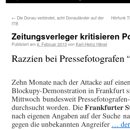
Inhalt
←
Die Donau verbindet, acht Donauländer auf der
Hörfunk 
springen
ITB
Zeitungsverleger kritisieren P
Publiziert am
6. Februar 2013
von
Karl-Heinz Hänel
Razzien bei Pressefotografen 
Zehn Monate nach der Attacke auf einen 
Blockupy-Demonstration in Frankfurt s
Mittwoch bundesweit Pressefotografe
Frankfurter S
durchsucht worden. Die
nach eigenen Angaben auf der Suche na
gegen die unbekannten Angreifer
… der