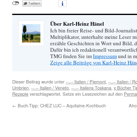
Über Karl-Heinz Hänel
Ich bin freier Reise- und Bild-Journalis
Multiplikator, unterhalte meine Leser 
erzähle Geschichten in Wort und Bild, di
Dafür bin ich redaktionell verantwortli
TMG finden Sie im
Impressum
und in m
Zeige alle Beiträge von Karl-Heinz Hä
Dieser Beitrag wurde unter
--.-- Italien / Piemont
,
--.-- Italien / 
Umbrien
,
--.-- Italien / Veneto
,
--.-- Italiens Toskana
,
x Bücher Ti
Rezepte
verschlagwortet. Setze ein Lesezeichen auf den
Permal
←
Buch-Tipp: CHEZ LUC – Aquitaine-Kochbuch
Aho