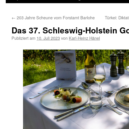
Inhalt
←
203 Jahre Scheune vom Forstamt Barlohe
Türkei: Dikta
springen
Das 37. Schleswig-Holstein G
Publiziert am
10. Juli 2023
von
Karl-Heinz Hänel