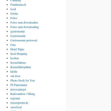
Camping
Feinheimisch
food
fotolia
Fotos
Fotos zum downloaden
Fotos zum downloading
gastronomie
Gastronomie
Gastronomie preiswert
Glas
Hotel Tipps
Insel Hopping
kochen
Kreuzfahrten
Kreuzfahrtsplitter
küche
out door
Photo Stock for You
PI Panoramen
pressespiegel
Radwandern / biking
regional
reisereporter.de
slowfood