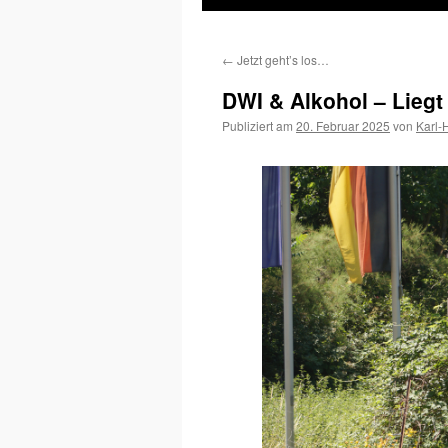
Inhalt
←
Jetzt geht’s los…
springen
DWI & Alkohol – Liegt
Publiziert am
20. Februar 2025
von
Karl-