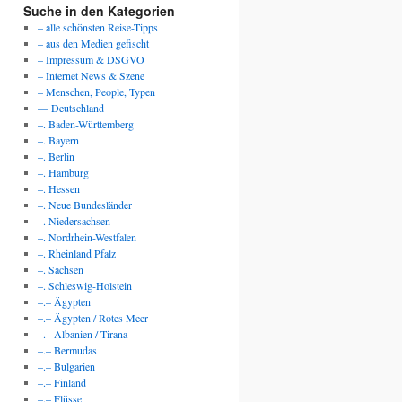
Suche in den Kategorien
– alle schönsten Reise-Tipps
– aus den Medien gefischt
– Impressum & DSGVO
– Internet News & Szene
– Menschen, People, Typen
— Deutschland
–. Baden-Württemberg
–. Bayern
–. Berlin
–. Hamburg
–. Hessen
–. Neue Bundesländer
–. Niedersachsen
–. Nordrhein-Westfalen
–. Rheinland Pfalz
–. Sachsen
–. Schleswig-Holstein
–.– Ägypten
–.– Ägypten / Rotes Meer
–.– Albanien / Tirana
–.– Bermudas
–.– Bulgarien
–.– Finland
–.– Flüsse