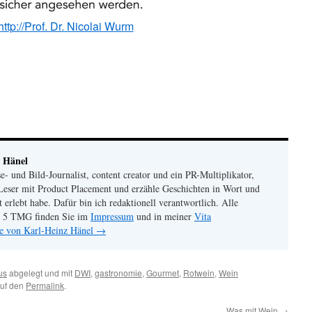
http://Prof. Dr. Nicolai Wurm
 Hänel
se- und Bild-Journalist, content creator und ein PR-Multiplikator,
Leser mit Product Placement und erzähle Geschichten in Wort und
st erlebt habe. Dafür bin ich redaktionell verantwortlich. Alle
 5 TMG finden Sie im
Impressum
und in meiner
Vita
ge von Karl-Heinz Hänel
→
us
abgelegt und mit
DWI
,
gastronomie
,
Gourmet
,
Rotwein
,
Wein
auf den
Permalink
.
Was mit Wein
→