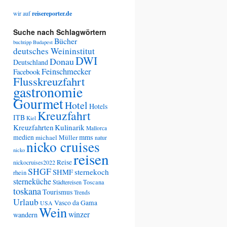
wir auf
reisereporter.de
Suche nach Schlagwörtern
Bücher
buchtipp
Budapest
deutsches Weininstitut
DWI
Donau
Deutschland
Feinschmecker
Facebook
Flusskreuzfahrt
gastronomie
Gourmet
Hotel
Hotels
Kreuzfahrt
ITB
Kiel
Kreuzfahrten
Kulinarik
Mallorca
medien
mms
michael Müller
natur
nicko cruises
nicko
reisen
Reise
nickocruises2022
SHGF
SHMF
sternekoch
rhein
sterneküche
Städtereisen
Toscana
toskana
Tourismus
Trends
Urlaub
Vasco da Gama
USA
Wein
winzer
wandern