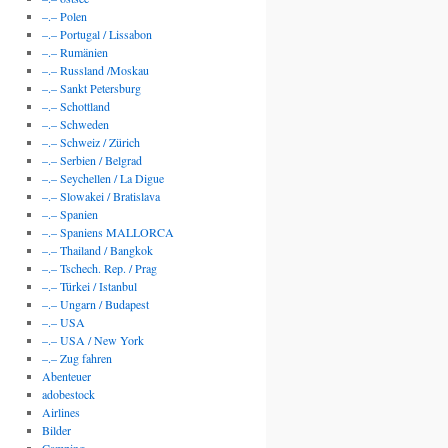
–.– Polen
–.– Portugal / Lissabon
–.– Rumänien
–.– Russland /Moskau
–.– Sankt Petersburg
–.– Schottland
–.– Schweden
–.– Schweiz / Zürich
–.– Serbien / Belgrad
–.– Seychellen / La Digue
–.– Slowakei / Bratislava
–.– Spanien
–.– Spaniens MALLORCA
–.– Thailand / Bangkok
–.– Tschech. Rep. / Prag
–.– Türkei / Istanbul
–.– Ungarn / Budapest
–.– USA
–.– USA / New York
–.– Zug fahren
Abenteuer
adobestock
Airlines
Bilder