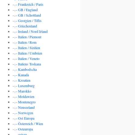
–.– Frankreich / Paris
–.– GB / England
–.– GB / Schottland
–.– Georgien / Tiflis
–.– Griechenland
–.– Ireland / Nord Irland
–.– Italien / Piemont
–.– Italien / Rom
–.– Italien / Sizilien
–.– Italien / Umbrien
–.– Italien / Veneto
–.– Italiens Toskana
–.– Kambodscha
–.– Kanada
–.– Kroatien
–.– Luxemburg
–.– Marokko
–.– Moldawien
–.– Montenegro
–.– Neuseeland
–.– Norwegen
–.– Ost Europa
–.– Österreich / Wien
–.– Osteuropa
–.– ostsee