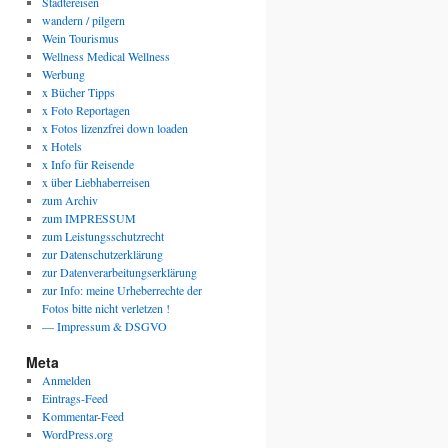
Städtereisen
wandern / pilgern
Wein Tourismus
Wellness Medical Wellness
Werbung
x Bücher Tipps
x Foto Reportagen
x Fotos lizenzfrei down loaden
x Hotels
x Info für Reisende
x über Liebhaberreisen
zum Archiv
zum IMPRESSUM
zum Leistungsschutzrecht
zur Datenschutzerklärung
zur Datenverarbeitungserklärung
zur Info: meine Urheberrechte der
Fotos bitte nicht verletzen !
— Impressum & DSGVO
Meta
Anmelden
Eintrags-Feed
Kommentar-Feed
WordPress.org