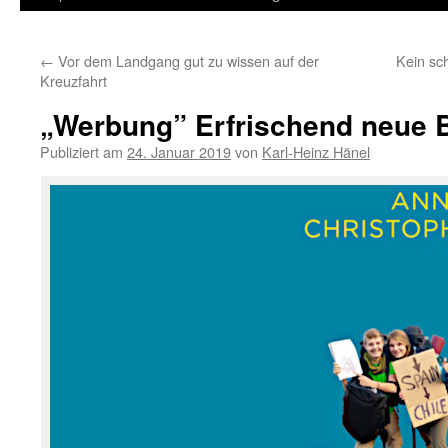
Inhalt
←
Vor dem Landgang gut zu wissen auf der
Kein sc
springen
Kreuzfahrt
„Werbung” Erfrischend neue 
Publiziert am
24. Januar 2019
von
Karl-Heinz Hänel