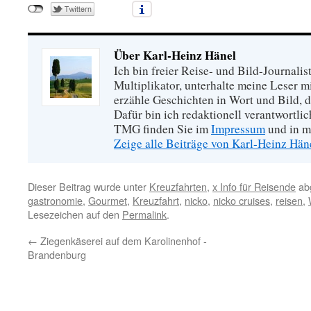
Über Karl-Heinz Hänel
Ich bin freier Reise- und Bild-Journalis
Multiplikator, unterhalte meine Leser 
erzähle Geschichten in Wort und Bild, di
Dafür bin ich redaktionell verantwortli
TMG finden Sie im
Impressum
und in m
Zeige alle Beiträge von Karl-Heinz Hä
Dieser Beitrag wurde unter
Kreuzfahrten
,
x Info für Reisende
abg
gastronomie
,
Gourmet
,
Kreuzfahrt
,
nicko
,
nicko cruises
,
reisen
,
Lesezeichen auf den
Permalink
.
←
Ziegenkäserei auf dem Karolinenhof -
Brandenburg