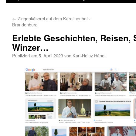
Inhalt
←
Ziegenkäserei auf dem Karolinenhof -
springen
Brandenburg
Erlebte Geschichten, Reisen, 
Winzer…
Publiziert am
5. April 2023
von
Karl-Heinz Hänel