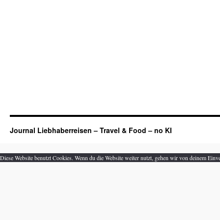
Journal Liebhaberreisen – Travel & Food – no KI
Diese Website benutzt Cookies. Wenn du die Website weiter nutzt, gehen wir von deinem Einve