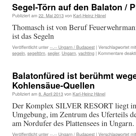
St
Segel-Törn auf den Balaton / P
Bu
+
Publiziert am
22. Mai 2013
von
Karl-Heinz Hänel
Au
Thomasch ist von Beruf Feuerwehrmann
an
de
ist das Segeln
Ba
Veröffentlicht unter
--.-- Ungarn / Budapest
|
Verschlagwortet mi
segeln
,
segeltörn
,
segler
,
Ungarn
,
yachting
|
Kommentare deaktiv
Balatonfüred ist berühmt weg
Kohlensäue-Quellen
Publiziert am
8. April 2013
von
Karl-Heinz Hänel
Der Komplex SILVER RESORT liegt in 
Umgebung, im Zentrum des Uferteils de
am Nordufer des Plattensees in Ungarn.
Veröffentlicht unter
--.-- Ungarn / Budapest
|
Verschlagwortet mi