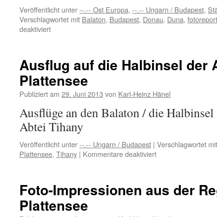
Veröffentlicht unter
--.-- Ost Europa
,
--.-- Ungarn / Budapest
,
St
Verschlagwortet mit
Balaton
,
Budapest
,
Donau
,
Duna
,
fotorepor
für
deaktiviert
Meine
Fotoreportagen
von
Ausflug auf die Halbinsel der
Budapest
Plattensee
&
Balaton
Publiziert am
29. Juni 2013
von
Karl-Heinz Hänel
Ausflüge an den Balaton / die Halbinsel
Abtei Tihany
Veröffentlicht unter
--.-- Ungarn / Budapest
|
Verschlagwortet mi
für
Plattensee
,
Tihany
|
Kommentare deaktiviert
Ausflug
auf
die
Foto-Impressionen aus der Re
Halbinsel
Plattensee
der
Abtei