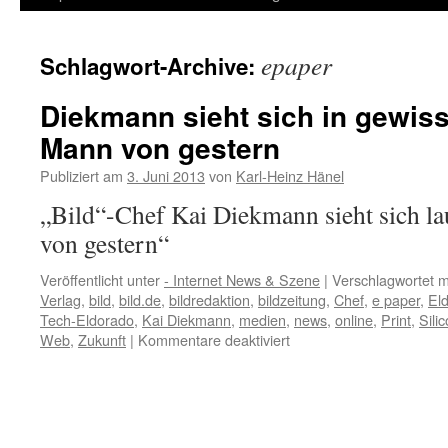
Inhalt
epaper
Schlagwort-Archive:
springen
Diekmann sieht sich in gewiss
Mann von gestern
Publiziert am
3. Juni 2013
von
Karl-Heinz Hänel
„Bild“-Chef Kai Diekmann sieht sich la
von gestern“
Veröffentlicht unter
- Internet News & Szene
|
Verschlagwortet m
Verlag
,
bild
,
bild.de
,
bildredaktion
,
bildzeitung
,
Chef
,
e paper
,
El
Tech-Eldorado
,
Kai Diekmann
,
medien
,
news
,
online
,
Print
,
Sili
für
Web
,
Zukunft
|
Kommentare deaktiviert
Diekmann
sieht
sich
in
gewisser