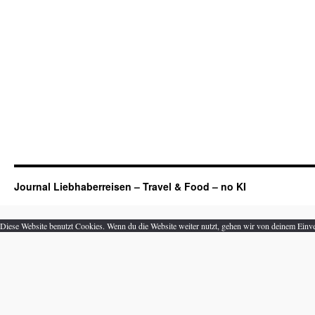
Journal Liebhaberreisen – Travel & Food – no KI
Diese Website benutzt Cookies. Wenn du die Website weiter nutzt, gehen wir von deinem Einve