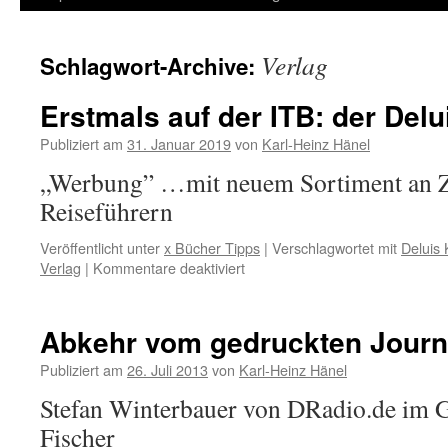
Inhalt
Verlag
Schlagwort-Archive:
springen
Erstmals auf der ITB: der Delu
Publiziert am
31. Januar 2019
von
Karl-Heinz Hänel
„Werbung” …mit neuem Sortiment an Ze
Reiseführern
Veröffentlicht unter
x Bücher Tipps
|
Verschlagwortet mit
Deluis 
für
Verlag
|
Kommentare deaktiviert
Erstmals
auf
der
Abkehr vom gedruckten Jour
ITB:
der
Publiziert am
26. Juli 2013
von
Karl-Heinz Hänel
Deluis
Stefan Winterbauer von DRadio.de im 
Klasing
Verlag
Fischer