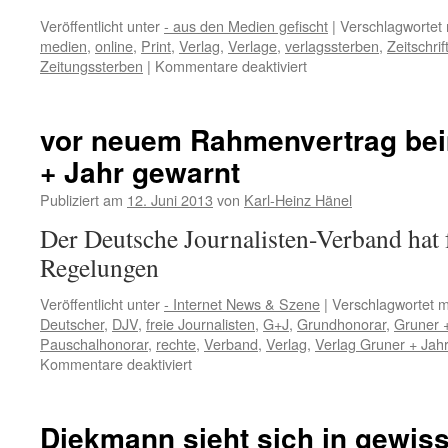
Veröffentlicht unter
- aus den Medien gefischt
|
Verschlagwortet 
medien
,
online
,
Print
,
Verlag
,
Verlage
,
verlagssterben
,
Zeitschrif
für
Zeitungssterben
|
Kommentare deaktiviert
Abkehr
vom
gedruckten
vor neuem Rahmenvertrag bei
Journalismus
+ Jahr gewarnt
…
Publiziert am
12. Juni 2013
von
Karl-Heinz Hänel
Der Deutsche Journalisten-Verband hat f
Regelungen
Veröffentlicht unter
- Internet News & Szene
|
Verschlagwortet m
Deutscher
,
DJV
,
freie Journalisten
,
G+J
,
Grundhonorar
,
Gruner 
Pauschalhonorar
,
rechte
,
Verband
,
Verlag
,
Verlag Gruner + Jahr
für
Kommentare deaktiviert
vor
neuem
Rahmenvertrag
Diekmann sieht sich in gewiss
beim