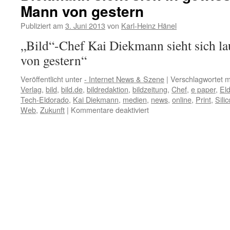
Mann von gestern
Verlag
Gruner
Publiziert am
3. Juni 2013
von
Karl-Heinz Hänel
+
Jahr
„Bild“-Chef Kai Diekmann sieht sich la
gewarnt
von gestern“
Veröffentlicht unter
- Internet News & Szene
|
Verschlagwortet m
Verlag
,
bild
,
bild.de
,
bildredaktion
,
bildzeitung
,
Chef
,
e paper
,
El
Tech-Eldorado
,
Kai Diekmann
,
medien
,
news
,
online
,
Print
,
Sili
für
Web
,
Zukunft
|
Kommentare deaktiviert
Diekmann
sieht
sich
in
gewisser
Hinsicht
als
Mann
von
gestern