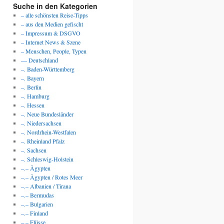
Suche in den Kategorien
– alle schönsten Reise-Tipps
– aus den Medien gefischt
– Impressum & DSGVO
– Internet News & Szene
– Menschen, People, Typen
— Deutschland
–. Baden-Württemberg
–. Bayern
–. Berlin
–. Hamburg
–. Hessen
–. Neue Bundesländer
–. Niedersachsen
–. Nordrhein-Westfalen
–. Rheinland Pfalz
–. Sachsen
–. Schleswig-Holstein
–.– Ägypten
–.– Ägypten / Rotes Meer
–.– Albanien / Tirana
–.– Bermudas
–.– Bulgarien
–.– Finland
–.– Flüsse