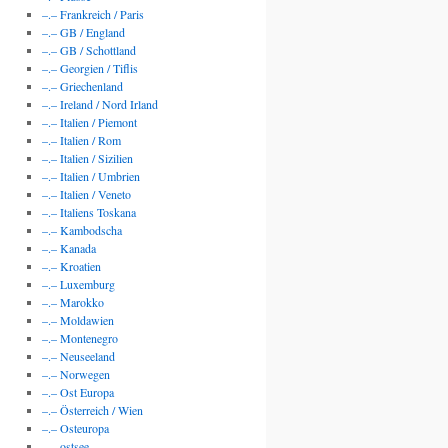
–.– Frankreich / Paris
–.– GB / England
–.– GB / Schottland
–.– Georgien / Tiflis
–.– Griechenland
–.– Ireland / Nord Irland
–.– Italien / Piemont
–.– Italien / Rom
–.– Italien / Sizilien
–.– Italien / Umbrien
–.– Italien / Veneto
–.– Italiens Toskana
–.– Kambodscha
–.– Kanada
–.– Kroatien
–.– Luxemburg
–.– Marokko
–.– Moldawien
–.– Montenegro
–.– Neuseeland
–.– Norwegen
–.– Ost Europa
–.– Österreich / Wien
–.– Osteuropa
–.– ostsee