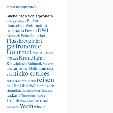
wir auf
reisereporter.de
Suche nach Schlagwörtern
Bücher
buchtipp
Budapest
deutsches Weininstitut
DWI
Donau
Deutschland
Feinschmecker
Facebook
Flusskreuzfahrt
gastronomie
Gourmet
Hotel
Hotels
Kreuzfahrt
ITB
Kiel
Kreuzfahrten
Kulinarik
Mallorca
medien
mms
michael Müller
natur
nicko cruises
nicko
reisen
Reise
nickocruises2022
SHGF
SHMF
sternekoch
rhein
sterneküche
Städtereisen
Toscana
toskana
Tourismus
Trends
Urlaub
Vasco da Gama
USA
Wein
winzer
wandern