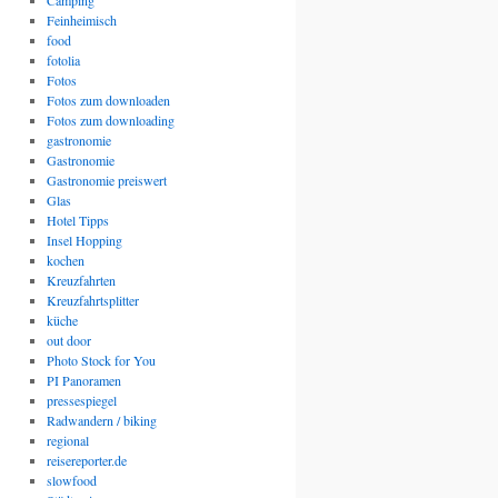
Camping
Feinheimisch
food
fotolia
Fotos
Fotos zum downloaden
Fotos zum downloading
gastronomie
Gastronomie
Gastronomie preiswert
Glas
Hotel Tipps
Insel Hopping
kochen
Kreuzfahrten
Kreuzfahrtsplitter
küche
out door
Photo Stock for You
PI Panoramen
pressespiegel
Radwandern / biking
regional
reisereporter.de
slowfood