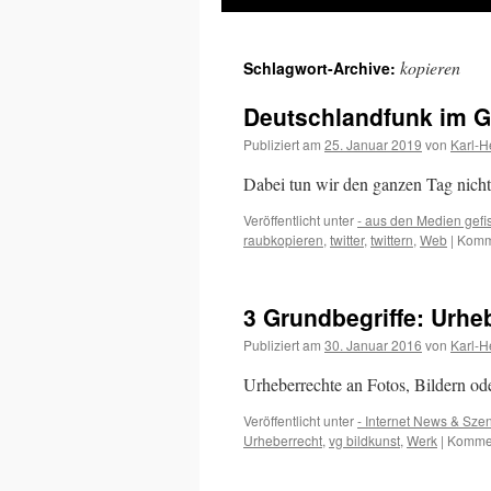
Inhalt
kopieren
Schlagwort-Archive:
springen
Deutschlandfunk im G
Publiziert am
25. Januar 2019
von
Karl-H
Dabei tun wir den ganzen Tag nicht
Veröffentlicht unter
- aus den Medien gefi
raubkopieren
,
twitter
,
twittern
,
Web
|
Komme
3 Grundbegriffe: Urhe
Publiziert am
30. Januar 2016
von
Karl-H
Urheberrechte an Fotos, Bildern ode
Veröffentlicht unter
- Internet News & Sze
Urheberrecht
,
vg bildkunst
,
Werk
|
Kommen