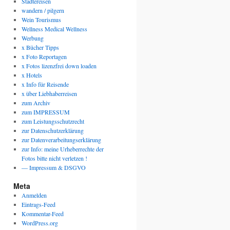
Städtereisen
wandern / pilgern
Wein Tourismus
Wellness Medical Wellness
Werbung
x Bücher Tipps
x Foto Reportagen
x Fotos lizenzfrei down loaden
x Hotels
x Info für Reisende
x über Liebhaberreisen
zum Archiv
zum IMPRESSUM
zum Leistungsschutzrecht
zur Datenschutzerklärung
zur Datenverarbeitungserklärung
zur Info: meine Urheberrechte der
Fotos bitte nicht verletzen !
— Impressum & DSGVO
Meta
Anmelden
Eintrags-Feed
Kommentar-Feed
WordPress.org