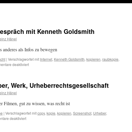
espräch mit Kenneth Goldsmith
einz Hänel
s anderes als Infos zu bewegen
scht
|
Verschlagwortet mit
Internet
,
Kenneth Goldsmith
,
kopieren
,
raubkopie
,
für
ntare deaktiviert
Deutschlandfunk
im
Gespräch
ber, Werk, Urheberrechtsgesellschaft
mit
Kenneth
einz Hänel
Goldsmith
r Filmen, gut zu wissen, was recht ist
ne
|
Verschlagwortet mit
copy
,
kopie
,
kopieren
,
Screenshot
,
Urheber
,
für
tare deaktiviert
3
Grundbegriffe: