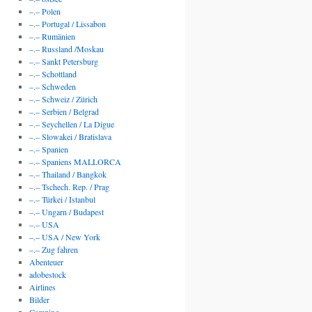
–.– Polen
–.– Portugal / Lissabon
–.– Rumänien
–.– Russland /Moskau
–.– Sankt Petersburg
–.– Schottland
–.– Schweden
–.– Schweiz / Zürich
–.– Serbien / Belgrad
–.– Seychellen / La Digue
–.– Slowakei / Bratislava
–.– Spanien
–.– Spaniens MALLORCA
–.– Thailand / Bangkok
–.– Tschech. Rep. / Prag
–.– Türkei / Istanbul
–.– Ungarn / Budapest
–.– USA
–.– USA / New York
–.– Zug fahren
Abenteuer
adobestock
Airlines
Bilder