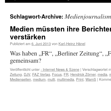
Inhalt
Medienjournalism
Schlagwort-Archive:
springen
Medien müssten ihre Berichte
verstärken
Publiziert am
6. Juni 2013
von
Karl-Heinz Hänel
Was haben „FR“, „Berliner Zeitung“, 
gemeinsam?
Veröffentlicht unter
- Internet News & Szene
|
Verschlagwortet m
Zeitung
,
DJV
,
FAZ Verlag
,
Focus
,
FR
,
Hendrick Zörner
,
media
,
Medienseiten
,
medium
,
multi
,
multimedia
,
Print
,
WamS
|
Kommen