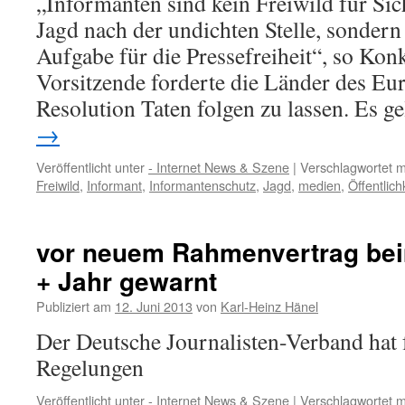
„Informanten sind kein Freiwild für Sic
Jagd nach der undichten Stelle, sondern 
Aufgabe für die Pressefreiheit“, so Kon
Vorsitzende forderte die Länder des Eur
Resolution Taten folgen zu lassen. Es g
→
Veröffentlicht unter
- Internet News & Szene
|
Verschlagwortet m
Freiwild
,
Informant
,
Informantenschutz
,
Jagd
,
medien
,
Öffentlich
vor neuem Rahmenvertrag bei
+ Jahr gewarnt
Publiziert am
12. Juni 2013
von
Karl-Heinz Hänel
Der Deutsche Journalisten-Verband hat f
Regelungen
Veröffentlicht unter
- Internet News & Szene
|
Verschlagwortet m