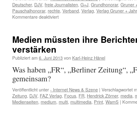
Deutscher
,
DJV
,
freie Journalisten
,
G+J
,
Grundhonorar
,
Gruner 
Pauschalhonorar
,
rechte
,
Verband
,
Verlag
,
Verlag Gruner + Jahr
für
Kommentare deaktiviert
vor
neuem
Rahmenvertrag
Medien müssten ihre Berichte
beim
verstärken
Verlag
Gruner
Publiziert am
6. Juni 2013
von
Karl-Heinz Hänel
+
Jahr
Was haben „FR“, „Berliner Zeitung“, 
gewarnt
gemeinsam?
Veröffentlicht unter
- Internet News & Szene
|
Verschlagwortet m
Zeitung
,
DJV
,
FAZ Verlag
,
Focus
,
FR
,
Hendrick Zörner
,
media
,
Medienseiten
,
medium
,
multi
,
multimedia
,
Print
,
WamS
|
Kommen