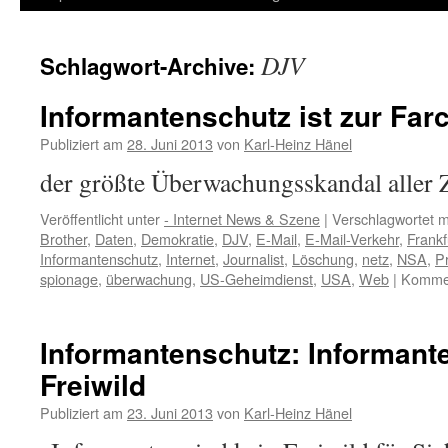
Inhalt
DJV
Schlagwort-Archive:
springen
Informantenschutz ist zur Fa
Publiziert am
28. Juni 2013
von
Karl-Heinz Hänel
der größte Überwachungsskandal aller 
Veröffentlicht unter
- Internet News & Szene
|
Verschlagwortet m
Brother
,
Daten
,
Demokratie
,
DJV
,
E-Mail
,
E-Mail-Verkehr
,
Frankf
Informantenschutz
,
Internet
,
Journalist
,
Löschung
,
netz
,
NSA
,
Pr
spionage
,
überwachung
,
US-Geheimdienst
,
USA
,
Web
|
Kommen
Informantenschutz: Informante
Freiwild
Publiziert am
23. Juni 2013
von
Karl-Heinz Hänel