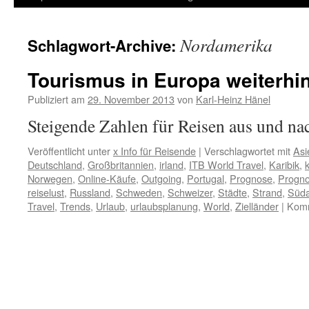
Inhalt
Nordamerika
Schlagwort-Archive:
springen
Tourismus in Europa weiterhi
Publiziert am
29. November 2013
von
Karl-Heinz Hänel
Steigende Zahlen für Reisen aus und n
Veröffentlicht unter
x Info für Reisende
|
Verschlagwortet mit
Asi
Deutschland
,
Großbritannien
,
irland
,
ITB World Travel
,
Karibik
,
Norwegen
,
Online-Käufe
,
Outgoing
,
Portugal
,
Prognose
,
Progn
reiselust
,
Russland
,
Schweden
,
Schweizer
,
Städte
,
Strand
,
Süda
Travel
,
Trends
,
Urlaub
,
urlaubsplanung
,
World
,
Zielländer
|
Komm