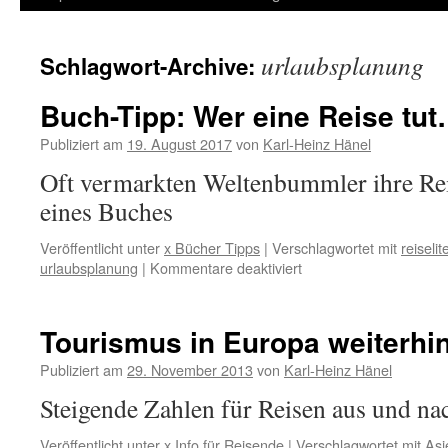
Inhalt
urlaubsplanung
Schlagwort-Archive:
springen
Buch-Tipp: Wer eine Reise tut
Publiziert am
19. August 2017
von
Karl-Heinz Hänel
Oft vermarkten Weltenbummler ihre Rei
eines Buches
Veröffentlicht unter
x Bücher Tipps
|
Verschlagwortet mit
reiselit
für
urlaubsplanung
|
Kommentare deaktiviert
Buch-
Tipp:
Wer
Tourismus in Europa weiterhi
eine
Reise
Publiziert am
29. November 2013
von
Karl-Heinz Hänel
tut…
Steigende Zahlen für Reisen aus und n
hat
100
Veröffentlicht unter
x Info für Reisende
|
Verschlagwortet mit
Asi
Fragen