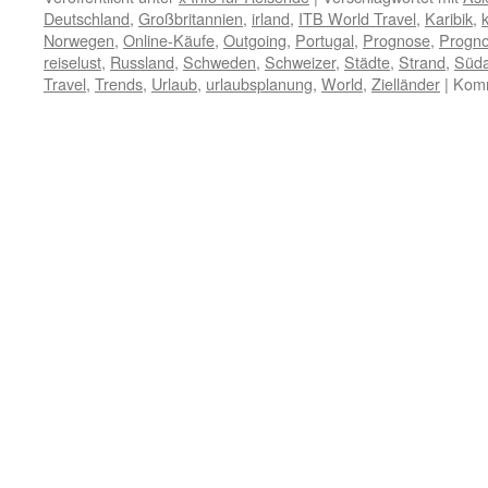
Deutschland
,
Großbritannien
,
irland
,
ITB World Travel
,
Karibik
,
Norwegen
,
Online-Käufe
,
Outgoing
,
Portugal
,
Prognose
,
Progn
reiselust
,
Russland
,
Schweden
,
Schweizer
,
Städte
,
Strand
,
Süda
Travel
,
Trends
,
Urlaub
,
urlaubsplanung
,
World
,
Zielländer
|
Komm