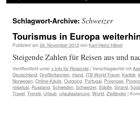
Inhalt
Schweizer
Schlagwort-Archive:
springen
Tourismus in Europa weiterhi
Publiziert am
29. November 2013
von
Karl-Heinz Hänel
Steigende Zahlen für Reisen aus und n
Veröffentlicht unter
x Info für Reisende
|
Verschlagwortet mit
Asi
Deutschland
,
Großbritannien
,
irland
,
ITB World Travel
,
Karibik
,
Norwegen
,
Online-Käufe
,
Outgoing
,
Portugal
,
Prognose
,
Progn
reiselust
,
Russland
,
Schweden
,
Schweizer
,
Städte
,
Strand
,
Süda
Travel
,
Trends
,
Urlaub
,
urlaubsplanung
,
World
,
Zielländer
|
Komm