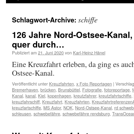
Inhalt
schiffe
Schlagwort-Archive:
springen
126 Jahre Nord-Ostsee-Kanal,
quer durch…
Publiziert am
21. Juni 2020
von
Karl-Heinz Hänel
Eine Kreuzfahrt erleben, da ging es au
Ostsee-Kanal.
Veröffentlicht unter
Kreuzfahrten
,
x Foto Reportagen
|
Verschlag
Bremerhaven
,
brücken
,
Brunsbüttel
,
Fotografie
,
fotoreportage
,
Kanal
,
kanal
,
Kiel
,
kopenhagen
,
kreutzfahrer
,
kreutzfahrtschiffe
,
kreuzfahrschiff
,
Kreuzfahrt
,
Kreuzfahrten
,
Kreuzfahrtreferenzen
kreuzfartschiffe
,
MS Astor
,
NOK
,
Nord-Ostsee-Kanal
,
rd schweb
schleusen
,
schwebefähre
,
schwebefähre rendsburg
,
TransOcea