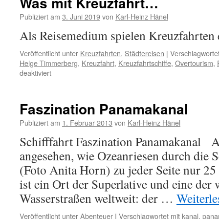
Was mit Kreuzfahrt…
Publiziert am
3. Juni 2019
von
Karl-Heinz Hänel
Als Reisemedium spielen Kreuzfahrten
Veröffentlicht unter
Kreuzfahrten
,
Städtereisen
|
Verschlagwortet
Helge Timmerberg
,
Kreuzfahrt
,
Kreuzfahrtschiffe
,
Overtourism
,
für
deaktiviert
Was
mit
Kreuzfahrt…
Faszination Panamakanal
Publiziert am
1. Februar 2013
von
Karl-Heinz Hänel
Schifffahrt Faszination Panamakanal A
angesehen, wie Ozeanriesen durch die
(Foto Anita Horn) zu jeder Seite nur 2
ist ein Ort der Superlative und eine der 
Wasserstraßen weltweit: der …
Weiterl
Veröffentlicht unter
Abenteuer
|
Verschlagwortet mit
kanal
,
pan