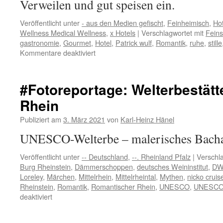
Verweilen und gut speisen ein.
Veröffentlicht unter
- aus den Medien gefischt
,
Feinheimisch
,
Hot
Wellness Medical Wellness
,
x Hotels
|
Verschlagwortet mit
Fein
gastronomie
,
Gourmet
,
Hotel
,
Patrick wulf
,
Romantik
,
ruhe
,
stille
für
Kommentare deaktiviert
Angenehme
Nachtruhe,
wie
#Fotoreportage: Welterbestät
abgebildet…
Rhein
Publiziert am
3. März 2021
von
Karl-Heinz Hänel
UNESCO-Welterbe – malerisches Bach
Veröffentlicht unter
-- Deutschland
,
--. Rheinland Pfalz
|
Verschla
Burg Rheinstein
,
Dämmerschoppen
,
deutsches Weininstitut
,
DW
Loreley
,
Märchen
,
Mittelrhein
,
Mittelrheintal
,
Mythen
,
nicko cruis
Rheinstein
,
Romantik
,
Romantischer Rhein
,
UNESCO
,
UNESCO 
für
deaktiviert
#Fotoreportage:
Welterbestätte