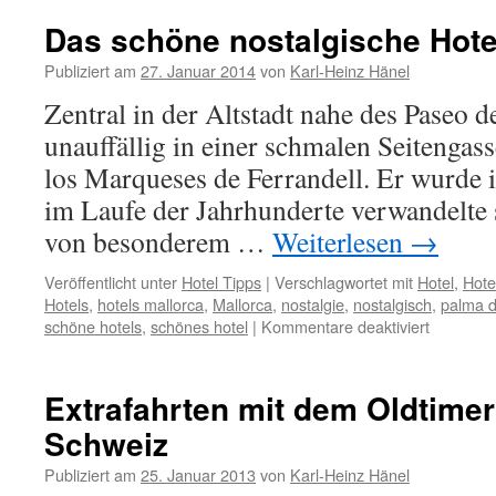
romantische
Rhein-
Das schöne nostalgische Hote
Flusskreuzfahrt
Publiziert am
27. Januar 2014
von
Karl-Heinz Hänel
Zentral in der Altstadt nahe des Paseo d
unauffällig in einer schmalen Seitengass
los Marqueses de Ferrandell. Er wurde i
im Laufe der Jahrhunderte verwandelte 
von besonderem …
Weiterlesen
→
Veröffentlicht unter
Hotel Tipps
|
Verschlagwortet mit
Hotel
,
Hote
Hotels
,
hotels mallorca
,
Mallorca
,
nostalgie
,
nostalgisch
,
palma d
für
schöne hotels
,
schönes hotel
|
Kommentare deaktiviert
Das
schöne
nostalgis
Extrafahrten mit dem Oldtime
Hotel
Schweiz
Born
Publiziert am
25. Januar 2013
von
Karl-Heinz Hänel