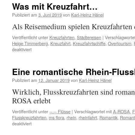
Bacharach
Was mit Kreuzfahrt…
am
Rhein
Publiziert am
3. Juni 2019
von
Karl-Heinz Hänel
Als Reisemedium spielen Kreuzfahrten
Veröffentlicht unter
Kreuzfahrten
,
Städtereisen
|
Verschlagwortet
Helge Timmerberg
,
Kreuzfahrt
,
Kreuzfahrtschiffe
,
Overtourism
,
für
deaktiviert
Was
mit
Kreuzfahrt…
Eine romantische Rhein-Fluss
Publiziert am
12. Januar 2019
von
Karl-Heinz Hänel
Wirklich, Flusskreuzfahrten sind romant
ROSA erlebt
Veröffentlicht unter
--.-- Flüsse
|
Verschlagwortet mit
A-ROSA
,
F
Flusskreuzfahrten
,
ms flora
,
rhein
,
rheinfahrt
,
Romantik
,
Romant
für
deaktiviert
Eine