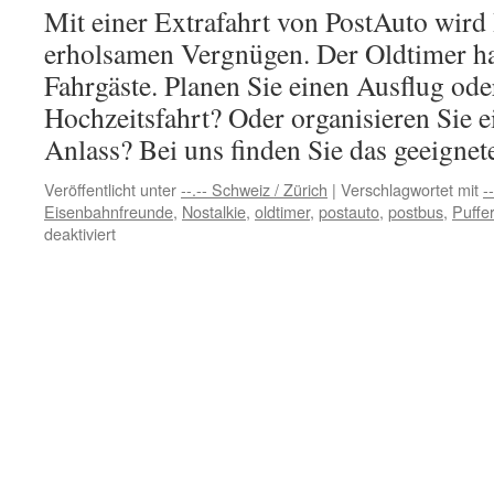
Mit einer Extrafahrt von PostAuto wird
erholsamen Vergnügen. Der Oldtimer hat
Fahrgäste. Planen Sie einen Ausflug ode
Hochzeitsfahrt? Oder organisieren Sie e
Anlass? Bei uns finden Sie das geeign
Veröffentlicht unter
--.-- Schweiz / Zürich
|
Verschlagwortet mit
-
Eisenbahnfreunde
,
Nostalkie
,
oldtimer
,
postauto
,
postbus
,
Puffe
für
deaktiviert
Extrafahrten
mit
dem
Oldtimer
von
PostAuto
Schweiz