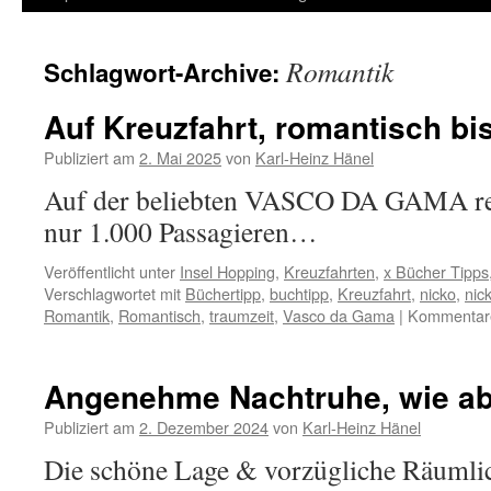
Inhalt
Romantik
Schlagwort-Archive:
springen
Auf Kreuzfahrt, romantisch bi
Publiziert am
2. Mai 2025
von
Karl-Heinz Hänel
Auf der beliebten VASCO DA GAMA rei
nur 1.000 Passagieren…
Veröffentlicht unter
Insel Hopping
,
Kreuzfahrten
,
x Bücher Tipps
Verschlagwortet mit
Büchertipp
,
buchtipp
,
Kreuzfahrt
,
nicko
,
nic
Romantik
,
Romantisch
,
traumzeit
,
Vasco da Gama
|
Kommentare 
Angenehme Nachtruhe, wie a
Publiziert am
2. Dezember 2024
von
Karl-Heinz Hänel
Die schöne Lage & vorzügliche Räumli