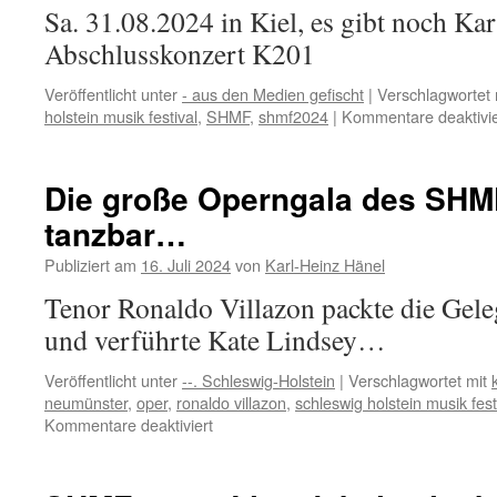
Sa. 31.08.2024 in Kiel, es gibt noch Kar
Abschlusskonzert K201
Veröffentlicht unter
- aus den Medien gefischt
|
Verschlagwortet 
holstein musik festival
,
SHMF
,
shmf2024
|
Kommentare deaktivie
Die große Operngala des SHM
tanzbar…
Publiziert am
16. Juli 2024
von
Karl-Heinz Hänel
Tenor Ronaldo Villazon packte die Gel
und verführte Kate Lindsey…
Veröffentlicht unter
--. Schleswig-Holstein
|
Verschlagwortet mit
neumünster
,
oper
,
ronaldo villazon
,
schleswig holstein musik fest
für
Kommentare deaktiviert
Die
große
Operngala