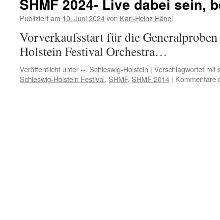
SHMF 2024- Live dabei sein, 
des
SHMF
Publiziert am
10. Juni 2024
von
Karl-Heinz Hänel
2024,
Vorverkaufsstart für die Generalproben
sogar
tanzbar…
Holstein Festival Orchestra…
Veröffentlicht unter
--. Schleswig-Holstein
|
Verschlagwortet mit
Schleswig-Holstein Festival
,
SHMF
,
SHMF 2014
|
Kommentare de