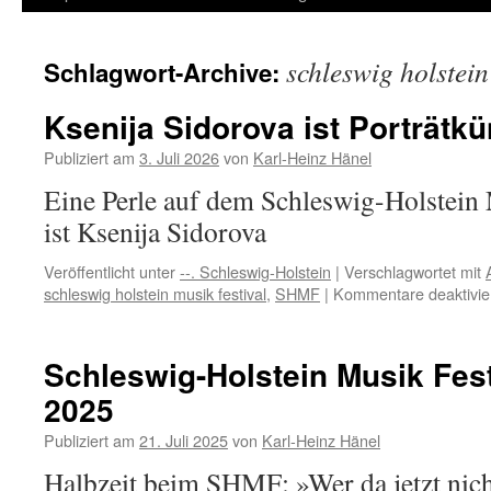
Inhalt
schleswig holstein
Schlagwort-Archive:
springen
Ksenija Sidorova ist Porträtkü
Publiziert am
3. Juli 2026
von
Karl-Heinz Hänel
Eine Perle auf dem Schleswig-Holstein 
ist Ksenija Sidorova
Veröffentlicht unter
--. Schleswig-Holstein
|
Verschlagwortet mit
schleswig holstein musik festival
,
SHMF
|
Kommentare deaktivie
Schleswig-Holstein Musik Fest
2025
Publiziert am
21. Juli 2025
von
Karl-Heinz Hänel
Halbzeit beim SHMF: »Wer da jetzt nicht