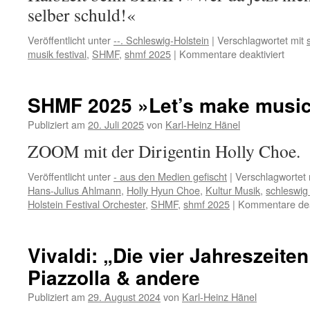
selber schuld!«
Veröffentlicht unter
--. Schleswig-Holstein
|
Verschlagwortet mit
für
musik festival
,
SHMF
,
shmf 2025
|
Kommentare deaktiviert
Schle
Holst
Musik
SHMF 2025 »Let’s make music
Festiv
Halbz
Publiziert am
20. Juli 2025
von
Karl-Heinz Hänel
2025
ZOOM mit der Dirigentin Holly Choe.
Veröffentlicht unter
- aus den Medien gefischt
|
Verschlagwortet 
Hans-Julius Ahlmann
,
Holly Hyun Choe
,
Kultur Musik
,
schleswig 
Holstein Festival Orchester
,
SHMF
,
shmf 2025
|
Kommentare deak
Vivaldi: „Die vier Jahreszeite
Piazzolla & andere
Publiziert am
29. August 2024
von
Karl-Heinz Hänel