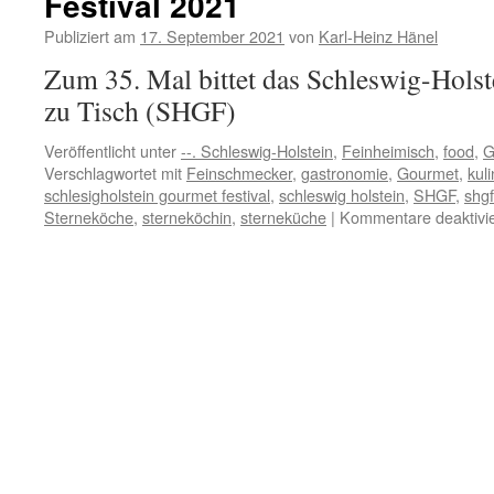
Festival 2021
Publiziert am
17. September 2021
von
Karl-Heinz Hänel
Zum 35. Mal bittet das Schleswig-Holst
zu Tisch (SHGF)
Veröffentlicht unter
--. Schleswig-Holstein
,
Feinheimisch
,
food
,
G
Verschlagwortet mit
Feinschmecker
,
gastronomie
,
Gourmet
,
kuli
schlesigholstein gourmet festival
,
schleswig holstein
,
SHGF
,
shg
Sterneköche
,
sterneköchin
,
sterneküche
|
Kommentare deaktivie