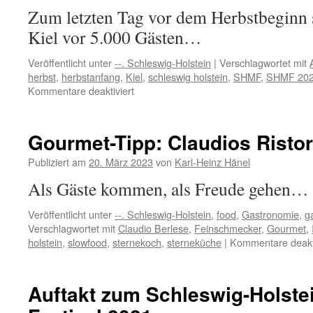
Zum letzten Tag vor dem Herbstbeginn s
Kiel vor 5.000 Gästen…
Veröffentlicht unter
--. Schleswig-Holstein
|
Verschlagwortet mit
herbst
,
herbstanfang
,
Kiel
,
schleswig holstein
,
SHMF
,
SHMF 20
für
Kommentare deaktiviert
SHMF
2024
Venedig
Gourmet-Tipp: Claudios Ristor
Sommerende
–
Publiziert am
20. März 2023
von
Karl-Heinz Hänel
Festival
Als Gäste kommen, als Freude gehen…
Finale
Veröffentlicht unter
--. Schleswig-Holstein
,
food
,
Gastronomie
,
g
Verschlagwortet mit
Claudio Berlese
,
Feinschmecker
,
Gourmet
,
holstein
,
slowfood
,
sternekoch
,
sterneküche
|
Kommentare deakti
Auftakt zum Schleswig-Holste