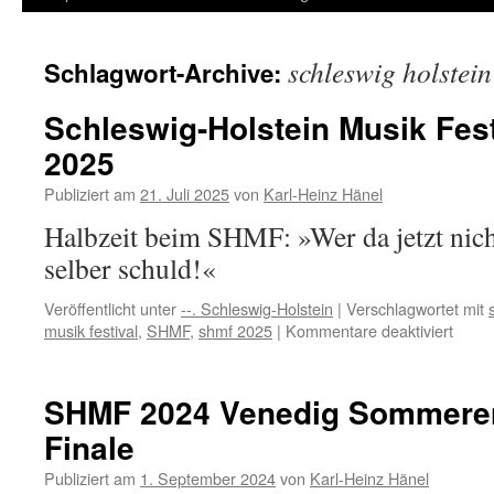
Inhalt
schleswig holstein
Schlagwort-Archive:
springen
Schleswig-Holstein Musik Fest
2025
Publiziert am
21. Juli 2025
von
Karl-Heinz Hänel
Halbzeit beim SHMF: »Wer da jetzt nicht
selber schuld!«
Veröffentlicht unter
--. Schleswig-Holstein
|
Verschlagwortet mit
für
musik festival
,
SHMF
,
shmf 2025
|
Kommentare deaktiviert
Schle
Holst
Musik
SHMF 2024 Venedig Sommeren
Festiv
Finale
Halbz
2025
Publiziert am
1. September 2024
von
Karl-Heinz Hänel