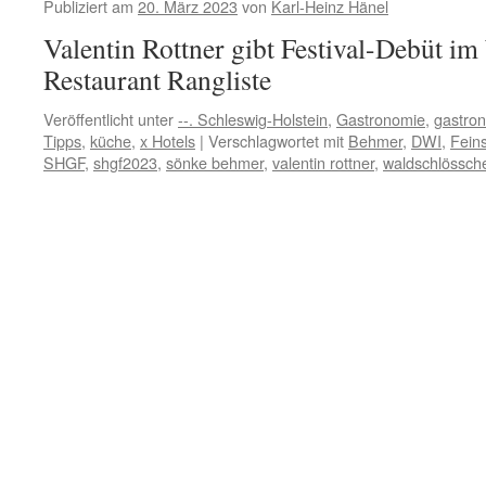
Publiziert am
20. März 2023
von
Karl-Heinz Hänel
der
Waldschlösschen-
Valentin Rottner gibt Festival-Debüt i
Küche
Restaurant Rangliste
Veröffentlicht unter
--. Schleswig-Holstein
,
Gastronomie
,
gastro
Tipps
,
küche
,
x Hotels
|
Verschlagwortet mit
Behmer
,
DWI
,
Fein
SHGF
,
shgf2023
,
sönke behmer
,
valentin rottner
,
waldschlössch