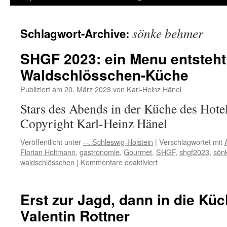
Inhalt
sönke behmer
Schlagwort-Archive:
springen
SHGF 2023: ein Menu entsteht 
Waldschlösschen-Küche
Publiziert am
20. März 2023
von
Karl-Heinz Hänel
Stars des Abends in der Küche des Hot
Copyright Karl-Heinz Hänel
Veröffentlicht unter
--. Schleswig-Holstein
|
Verschlagwortet mit
Florian Holtmann
,
gastronomie
,
Gourmet
,
SHGF
,
shgf2023
,
sön
für
waldschlösschen
|
Kommentare deaktiviert
SHGF
2023:
ein
Erst zur Jagd, dann in die Küc
Menu
Valentin Rottner
entsteht
in