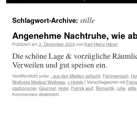
Inhalt
stille
Schlagwort-Archive:
springen
Angenehme Nachtruhe, wie a
Publiziert am
2. Dezember 2024
von
Karl-Heinz Hänel
Die schöne Lage & vorzügliche Räumli
Verweilen und gut speisen ein.
Veröffentlicht unter
- aus den Medien gefischt
,
Feinheimisch
,
Hot
Wellness Medical Wellness
,
x Hotels
|
Verschlagwortet mit
Fein
gastronomie
,
Gourmet
,
Hotel
,
Patrick wulf
,
Romantik
,
ruhe
,
stille
für
Kommentare deaktiviert
Angenehme
Nachtruhe,
wie
abgebildet…